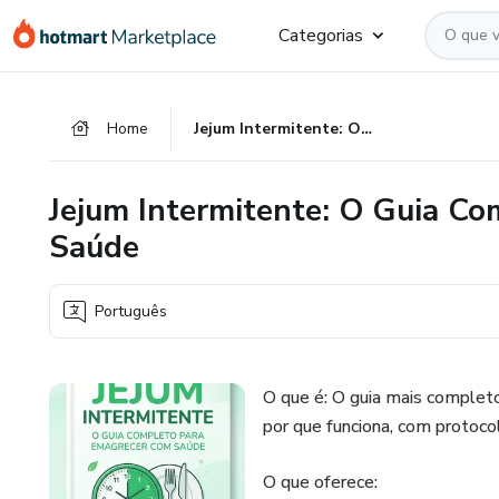
Ir
Ir
Ir
Categorias
para
para
para
o
o
o
conteúdo
pagamento
rodapé
Home
Jejum Intermitente: O Guia Completo para Emagrecer com Saúde
principal
Jejum Intermitente: O Guia C
Saúde
Português
O que é: O guia mais complet
por que funciona, com protocolo
O que oferece: