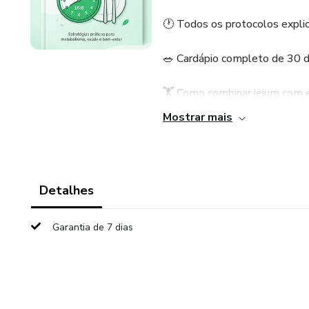
🕐 Todos os protocolos explic
🥗 Cardápio completo de 30 di
🏋️ Como combinar jejum com e
Mostrar mais
⚠️ O que pode e o que não po
🛒 Lista de compras saudável
Detalhes
Para quem é: Quem quer emagr
quem já ouviu falar do jejum 
Garantia de 7 dias