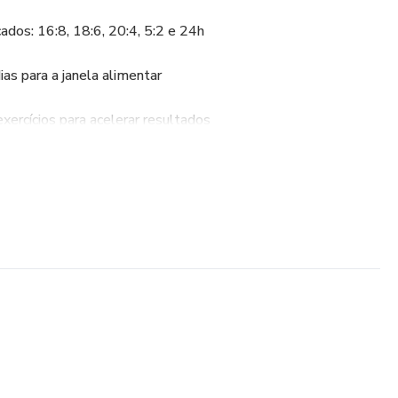
ados: 16:8, 18:6, 20:4, 5:2 e 24h
as para a janela alimentar
xercícios para acelerar resultados
de durante o jejum
 de bônus
ecer com saúde sem dietas restritivas complicadas, ou
intermitente mas não sabe por onde começar.