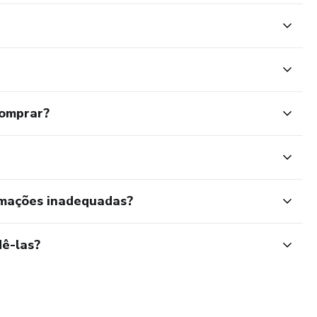
comprar?
rmações inadequadas?
ê-las?