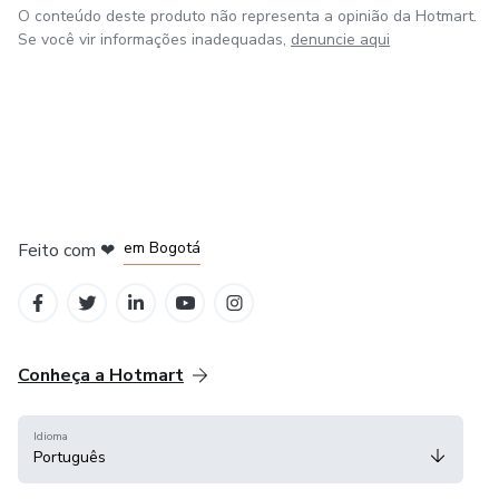
O conteúdo deste produto não representa a opinião da Hotmart.
Se você vir informações inadequadas,
denuncie aqui
em Amsterdam
em Madrid
em Bogotá
Feito com
❤
em Belo Horizonte
na Cidade do México
Conheça a Hotmart
Idioma
Português