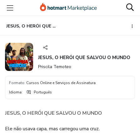
Ir
Ir
Ir
para
para
para
o
o
o
conteúdo
pagamento
rodapé
JESUS, O HERÓI QUE SALVOU O MUNDO
principal
JESUS, O HERÓI QUE SALVOU O MUNDO
Priscila Temoteo
Formato
:
Cursos Online e Serviços de Assinatura
Idioma
:
Português
JESUS, O HERÓI QUE SALVOU O MUNDO
Ele não usava capa, mas carregou uma cruz.