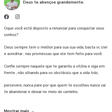
Deus te abençoe grandemente.
Oque você está disposto a renunciar para conquistar seus
sonhos?
Deus sempre tem o melhor para sua sua vida, basta vc crer
e acreditar , nas promessas que ele tem feito para você.
Confie sempre naquele que te garantiu a vitória e siga em
frente , não olhando para os obstáculo que a vida trás,
persevere, nunca pare por que quem te escolheu nunca vai
te abandonar e deixar no meio do caminho.
Jesus foi o maior exemplo para todos nós, passou por
humilhação, sofrimento , abandono ,traição e pela morte,
Mostrar mais