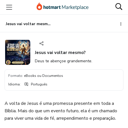
Ir
Ir
Ir
para
para
para
o
o
o
conteúdo
pagamento
rodapé
Jesus vai voltar mesmo?
principal
Jesus vai voltar mesmo?
Deus te abençoe grandemente.
Formato
:
eBooks ou Documentos
Idioma
:
Português
A volta de Jesus é uma promessa presente em toda a
Bíblia. Mais do que um evento futuro, ela é um chamado
para viver uma vida de fé, arrependimento e preparação.