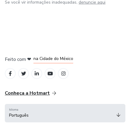
Se você vir informações inadequadas,
denuncie aqui
em Bogotá
em Amsterdam
em Madrid
na Cidade do México
Feito com
❤
em Belo Horizonte
Conheça a Hotmart
Idioma
Português