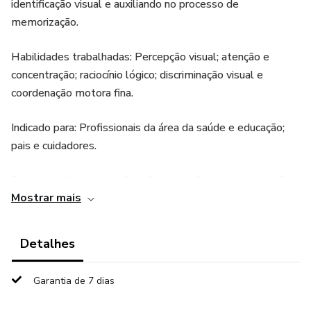
identificação visual e auxiliando no processo de
memorização.
Habilidades trabalhadas: Percepção visual; atenção e
concentração; raciocínio lógico; discriminação visual e
coordenação motora fina.
Indicado para: Profissionais da área da saúde e educação;
pais e cuidadores.
Pode ser utilizado em: Sessões terapêuticas; intervenções
Mostrar mais
psicopedagógicas; atividades escolares e estímulo em
casa.
Detalhes
Formato: PDF digital pronto para impressão; uso ilimitado.
Garantia de 7 dias