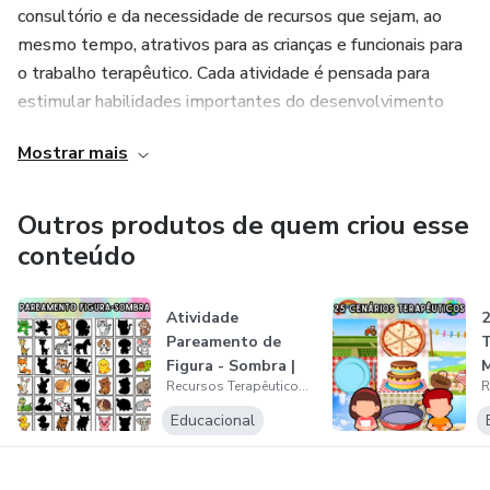
consultório e da necessidade de recursos que sejam, ao
mesmo tempo, atrativos para as crianças e funcionais para
o trabalho terapêutico. Cada atividade é pensada para
estimular habilidades importantes do desenvolvimento
infantil de forma lúdica, respeitando o tempo e o interesse
Mostrar mais
de cada criança.
Outros produtos de quem criou esse
conteúdo
Atividade
2
Pareamento de
T
Figura - Sombra |
M
Recursos Terapêuticos Infantis | Psi Thaís Paschoal
84 Pares
M
Educacional