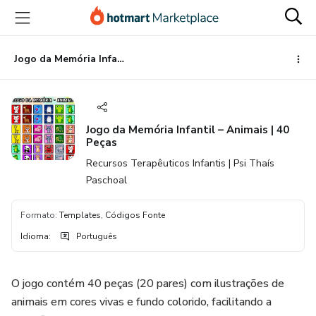
Ir
Ir
Ir
para
para
para
o
o
o
conteúdo
pagamento
rodapé
Jogo da Memória Infantil – Animais | 40 Peças
principal
Jogo da Memória Infantil – Animais | 40
Peças
Recursos Terapêuticos Infantis | Psi Thaís
Paschoal
Formato
:
Templates, Códigos Fonte
Idioma
:
Português
O jogo contém 40 peças (20 pares) com ilustrações de
animais em cores vivas e fundo colorido, facilitando a