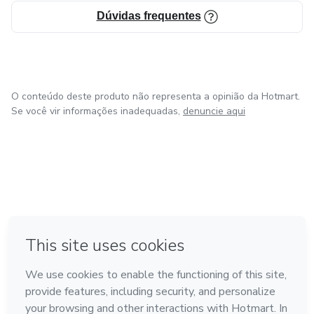
Dúvidas frequentes
O conteúdo deste produto não representa a opinião da Hotmart.
Se você vir informações inadequadas,
denuncie aqui
em Amsterdam
em Madrid
em Bogotá
Feito com
❤
em Belo Horizonte
na Cidade do México