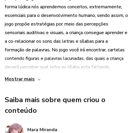
forma lúdica nós aprendemos conceitos, extremamente,
palavras, classifique-as e perceba a quantidade de
essenciais para o desenvolvimento humano, sendo assim, o
jogo propõe estratégias por meio das percepções
sílabas contidas em cada palavra.
sensoriais auditivas e visuais, a criança consegue aprender e
Com esse jogo você irá despertar o interesse do
a co-relacionar os sons das letras e sílabas para a
formação de palavras. No jogo você irá encontrar, cartelas
aprendente, além de estimular a consciência
contendo figuras e palavras lacunadas, das quais a criança
deverá perceber qual letra ou sílaba esta faltando.
fonológica e a compreensão quanto à relação do som
Mostrar mais
Desta forma você irá despertar o interesse do aprendente,
fonema à representação da escrita gráfica.
além de estimular a consciência fonológica e a
Saiba mais sobre quem criou o
compreensão quanto à relação do som fonema à
representação da escrita gráfica. Com o jogo, além das
conteúdo
cartelas simples que contem 12 cartelas com estratégias
para serem aplicadas, também contem cartelas em outro
Mara Miranda