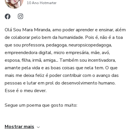
anexo com as sílabas complexas, contendo mais 15
10 Ano Hotmarter
cartelas e extras trabalhando outras situações mais três
cartelas, desta forma você estará estimulando a criança a
se desenvolver tanto as suas capacidades de percepções
Olá Sou Mara Miranda, amo poder aprender e ensinar, além
viso espaciais, auditivas e motoras, como a capacidade de
de colaborar pelo bem da humanidade. Pois é, não é a toa
memorização, fixação por meio da prática. Com o jogo das
que sou professora, pedagoga, neuropsicopedagoga,
sílabas simples e complexas, você terá como brinde:
empreendedora digital, micro empresária, mãe, avó,
esposa, filha, irmã, amiga... Também sou incentivadora,
- Brinde 1: Jogo Silabário Nível (é um jogo bem bacana
amante pela vida e as boas coisas que nela tem. O que
mais me deixa feliz é poder contribuir com o avanço das
onde tem figuras, letras para a junção e formação de
pessoas e lutar em prol do desenvolvimento humano.
palavras simples);
Esse é o meu dever.
- Brinde 2: Atividades extras das quais você trabalhar
Segue um poema que gosto muito:
inúmeros contextos como atenção, jogo dos pontos,
raciocínio lógico, jogo da memória, dentre outros;
"A Idade de Ser Feliz"
Mostrar mais