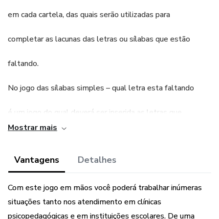
em cada cartela, das quais serão utilizadas para
completar as lacunas das letras ou sílabas que estão
faltando.
No jogo das sílabas simples – qual letra esta faltando
é um jogo do qual deverá ser inserida as letras que
Mostrar mais
estão faltando. E no jogo das sílabas complexas requer
Vantagens
Detalhes
um pouco mais de conhecimento, pois serão
trabalhados os encontros consonantais, dígrafos e
Com este jogo em mãos você poderá trabalhar inúmeras
situações tanto nos atendimento em clínicas
sílabas complexas. Poderá solicitar que soletre as
psicopedagógicas e em instituições escolares. De uma