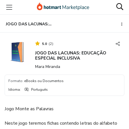
Ir
Ir
Ir
para
para
para
o
o
o
conteúdo
pagamento
rodapé
JOGO DAS LACUNAS: EDUCAÇÃO ESPECIAL INCLUSIVA
principal
5.0
(
2
)
JOGO DAS LACUNAS: EDUCAÇÃO
ESPECIAL INCLUSIVA
Mara Miranda
Formato
:
eBooks ou Documentos
Idioma
:
Português
Jogo Monte as Palavras
Neste jogo teremos fichas contendo letras do alfabeto