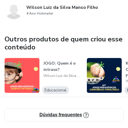
Wilson Luiz da Silva Manso Filho
4 Ano Hotmarter
Outros produtos de quem criou esse
conteúdo
JOGO: Quem é o
K
intruso?
C
F
Wilson Luiz da Silva Manso Filho
Educacional
Dúvidas frequentes