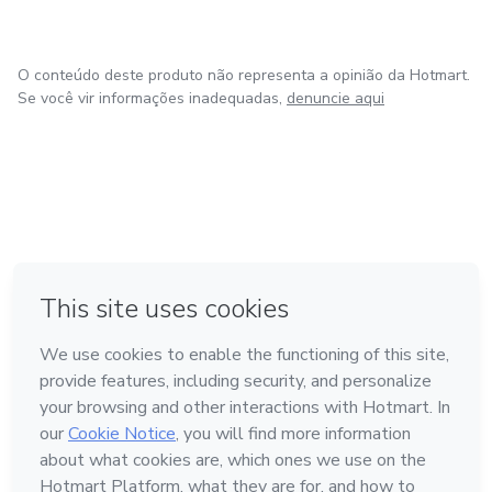
O conteúdo deste produto não representa a opinião da Hotmart.
Se você vir informações inadequadas,
denuncie aqui
em Bogotá
em Amsterdam
em Madrid
na Cidade do México
Feito com
❤
em Belo Horizonte
Conheça a Hotmart
Idioma