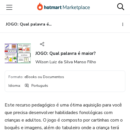
Ir
Ir
Ir
para
para
para
o
o
o
conteúdo
pagamento
rodapé
JOGO: Qual palavra é maior?
principal
JOGO: Qual palavra é maior?
Wilson Luiz da Silva Manso Filho
Formato
:
eBooks ou Documentos
Idioma
:
Português
Este recurso pedagógico é uma ótima aquisição para você
que precisa desenvolver habilidades fonológicas com
crianças e adultos. O jogo é composto por cartinhas com o
boquês e imagens, além do tabuleiro onde a criança terá