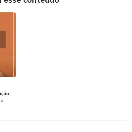
u esse conteúdo
nção
NS