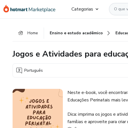
Ir
Ir
Ir
Categorias
para
para
para
o
o
o
conteúdo
pagamento
rodapé
Home
Ensino e estudo acadêmico
Educa
principal
Jogos e Atividades para educaç
Português
Neste e-book, você encontrará
Educações Perinatais mais leve
Dica: imprima os jogos e ativi
famílias e aproveite para cria