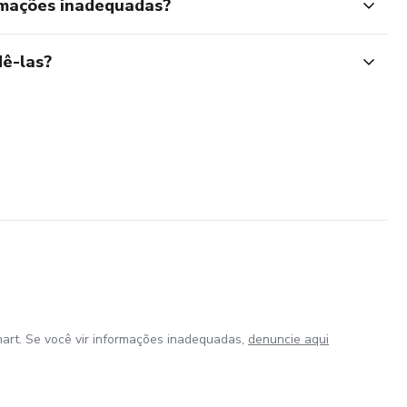
rmações inadequadas?
ê-las?
art. Se você vir informações inadequadas,
denuncie aqui