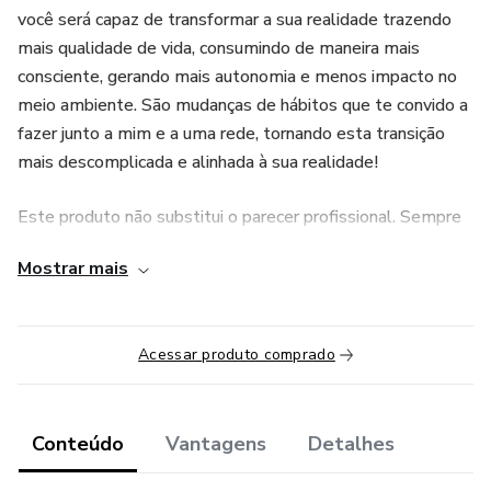
você será capaz de transformar a sua realidade trazendo
mais qualidade de vida, consumindo de maneira mais
consciente, gerando mais autonomia e menos impacto no
meio ambiente. São mudanças de hábitos que te convido a
fazer junto a mim e a uma rede, tornando esta transição
mais descomplicada e alinhada à sua realidade!
Este produto não substitui o parecer profissional. Sempre
consulte um profissional da saúde para tratar de assuntos
Mostrar mais
relativos à saúde.
Acessar produto comprado
Conteúdo
Vantagens
Detalhes