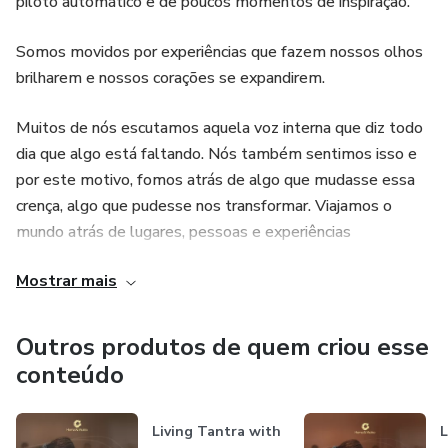
piloto automático e de poucos momentos de inspiração.
Somos movidos por experiências que fazem nossos olhos
brilharem e nossos corações se expandirem.
Muitos de nós escutamos aquela voz interna que diz todo
dia que algo está faltando. Nós também sentimos isso e
por este motivo, fomos atrás de algo que mudasse essa
crença, algo que pudesse nos transformar. Viajamos o
mundo atrás de lugares, pessoas e experiências
transformadoras que pudessem nos ajudar a ligar esses
Mostrar mais
pontos restantes. Caímos em muita barca furada, é
verdade, mas encontramos pessoas incríveis, consideradas
as melhores do mundo em suas áreas e que nos ensinaram
Outros produtos de quem criou esse
muito; em como nos relacionar, perdoar, amar e o mais
conteúdo
importante, a aceitarmos sermos nós mesmos.
Living Tantra with
L
Estamos sempre em busca do mais transformador, mais