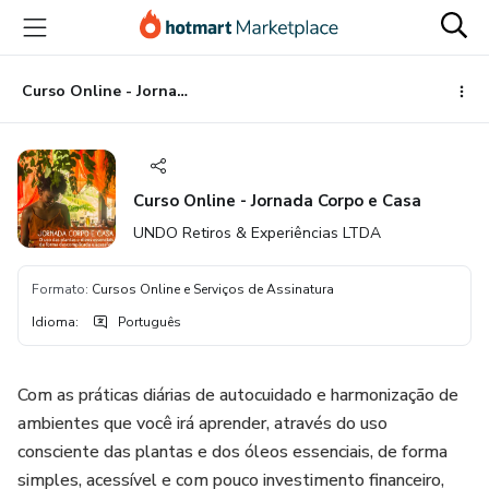
Ir
Ir
Ir
para
para
para
o
o
o
conteúdo
pagamento
rodapé
Curso Online - Jornada Corpo e Casa
principal
Curso Online - Jornada Corpo e Casa
UNDO Retiros & Experiências LTDA
Formato
:
Cursos Online e Serviços de Assinatura
Idioma
:
Português
Com as práticas diárias de autocuidado e harmonização de
ambientes que você irá aprender, através do uso
consciente das plantas e dos óleos essenciais, de forma
simples, acessível e com pouco investimento financeiro,