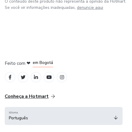
O conteúdo deste produto não representa a opinião da Hotmart.
Se você vir informações inadequadas,
denuncie aqui
em Amsterdam
em Madrid
em Bogotá
Feito com
❤
em Belo Horizonte
na Cidade do México
Conheça a Hotmart
Idioma
Português