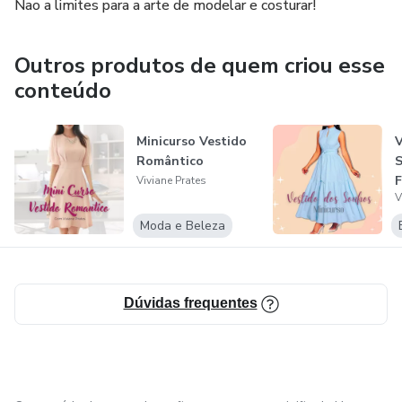
Nao a limites para a arte de modelar e costurar!
Outros produtos de quem criou esse
conteúdo
Minicurso Vestido
V
Romântico
S
F
Viviane Prates
V
Moda e Beleza
Dúvidas frequentes