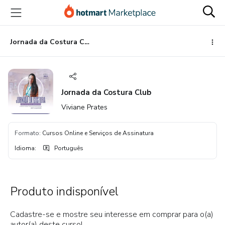
Ir
Ir
Ir
para
para
para
o
o
o
conteúdo
pagamento
rodapé
Jornada da Costura Club
principal
Jornada da Costura Club
Viviane Prates
Formato
:
Cursos Online e Serviços de Assinatura
Idioma
:
Português
Produto indisponível
Cadastre-se e mostre seu interesse em comprar para o(a)
autor(a) deste curso!