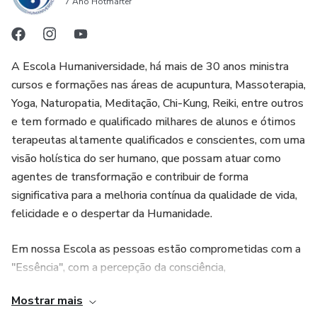
7 Ano Hotmarter
A Escola Humaniversidade, há mais de 30 anos ministra
cursos e formações nas áreas de acupuntura, Massoterapia,
Yoga, Naturopatia, Meditação, Chi-Kung, Reiki, entre outros
e tem formado e qualificado milhares de alunos e ótimos
terapeutas altamente qualificados e conscientes, com uma
visão holística do ser humano, que possam atuar como
agentes de transformação e contribuir de forma
significativa para a melhoria contínua da qualidade de vida,
felicidade e o despertar da Humanidade.
Em nossa Escola as pessoas estão comprometidas com a
"Essência", com a percepção da consciência,
autoconhecimento, coragem de assumir responsabilidades,
Mostrar mais
aceitação e celebração de quem somos, do ir além das