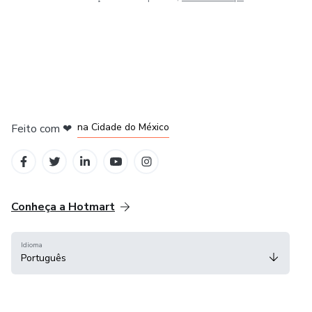
em Bogotá
em Amsterdam
em Madrid
na Cidade do México
Feito com
❤
em Belo Horizonte
Conheça a Hotmart
Idioma
Português