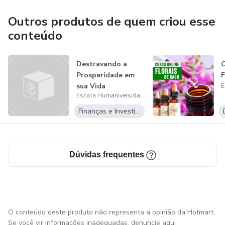
limitações e compreender que tudo o que acontece fora é
reflexo do que está dentro, o macrocosmo é igual ao
Outros produtos de quem criou esse
microcosmo. Temos consciência que se quisermos mudar o
conteúdo
mundo, antes mudemos a nós mesmos.
Destravando a
C
Prosperidade em
F
sua Vida
Escola Humaniversidade
Finanças e Investimentos
Dúvidas frequentes
O conteúdo deste produto não representa a opinião da Hotmart.
Se você vir informações inadequadas,
denuncie aqui