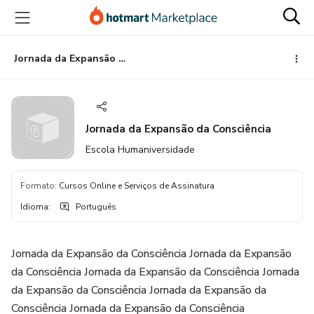
Ir
Ir
Ir
para
para
para
o
o
o
conteúdo
pagamento
rodapé
Jornada da Expansão da Consciência
principal
Jornada da Expansão da Consciência
Escola Humaniversidade
Formato
:
Cursos Online e Serviços de Assinatura
Idioma
:
Português
Jornada da Expansão da Consciência Jornada da Expansão
da Consciência Jornada da Expansão da Consciência Jornada
da Expansão da Consciência Jornada da Expansão da
Consciência Jornada da Expansão da Consciência