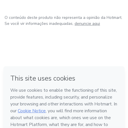
O conteúdo deste produto não representa a opinião da Hotmart.
Se você vir informações inadequadas,
denuncie aqui
em Bogotá
em Amsterdam
em Madrid
na Cidade do México
Feito com
❤
em Belo Horizonte
Conheça a Hotmart
Idioma