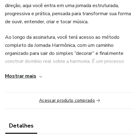
direção, aqui você entra em uma jornada estruturada,
progressiva e prática, pensada para transformar sua forma
de ouvir, entender, criar e tocar música.
Ao longo da assinatura, você terá acesso ao método
completo da Jornada Harmônica, com um caminho
organizado para sair do simples “decorar” e finalmente
construir domínio real sobre a harmonia. É um processo
para quem quer parar de repetir acordes como um papagaio
Mostrar mais
e começar a enxergar lógica, intenção e liberdade no que
toca.
Acessar produto comprado
Essa não é uma assinatura para quem quer só ver aulas.
É para quem quer passar a entender os acordes que toca,
perceber melhor o que ouve, criar com mais consciência e
Detalhes
desenvolver liberdade musical de verdade.