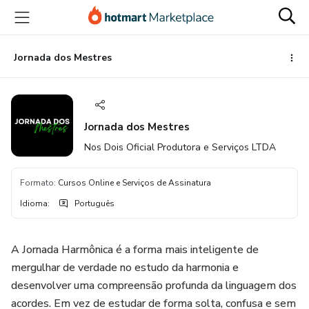
Ir
Ir
Ir
para
para
para
o
o
o
conteúdo
pagamento
rodapé
Jornada dos Mestres
principal
Jornada dos Mestres
Nos Dois Oficial Produtora e Serviços LTDA
Formato
:
Cursos Online e Serviços de Assinatura
Idioma
:
Português
A Jornada Harmônica é a forma mais inteligente de
mergulhar de verdade no estudo da harmonia e
desenvolver uma compreensão profunda da linguagem dos
acordes. Em vez de estudar de forma solta, confusa e sem