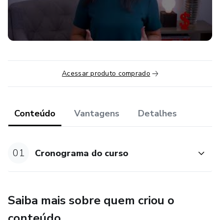
Como definir meu público-alvo e o perfil do meu cliente
ideal
Proposta de Valor
Acessar produto comprado
Pesquisa de Mercado
Entrega, Relacionamento, Atividades e Recursos, Parceiros
Conteúdo
Vantagens
Detalhes
Estruturação de Custos e Lucratividade
MVP
01
Cronograma do curso
Gestão de Tempo
Gestão do Lar
Saiba mais sobre quem criou o
conteúdo