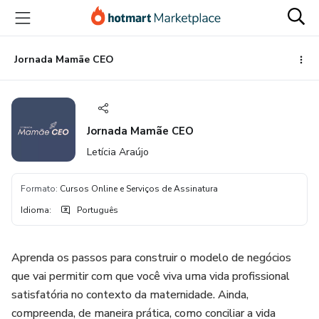
Ir
Ir
Ir
para
para
para
o
o
o
conteúdo
pagamento
rodapé
Jornada Mamãe CEO
principal
Jornada Mamãe CEO
Letícia Araújo
Formato
:
Cursos Online e Serviços de Assinatura
Idioma
:
Português
Aprenda os passos para construir o modelo de negócios
que vai permitir com que você viva uma vida profissional
satisfatória no contexto da maternidade. Ainda,
compreenda, de maneira prática, como conciliar a vida