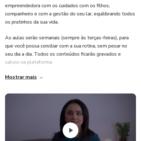
empreendedora com os cuidados com os filhos,
companheiro e com a gestão do seu lar, equilibrando todos
os pratinhos da sua vida.
As aulas serão semanais (sempre às terças-feiras), para
que você possa conciliar com a sua rotina, sem pesar no
seu dia a dia. Todos os conteúdos ficarão gravados e
salvos na plataforma.
Mostrar mais
Você vai aprender temas como:
Organização e estruturação de objetivos e metas
Como encontrar a minha grande oportunidade de negócio
Conhecendo modelos de negócios e a modelagem de
negócios