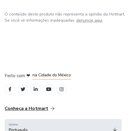
O conteúdo deste produto não representa a opinião da Hotmart.
Se você vir informações inadequadas,
denuncie aqui
em Bogotá
em Amsterdam
em Madrid
na Cidade do México
Feito com
❤
em Belo Horizonte
Conheça a Hotmart
Idioma
Português