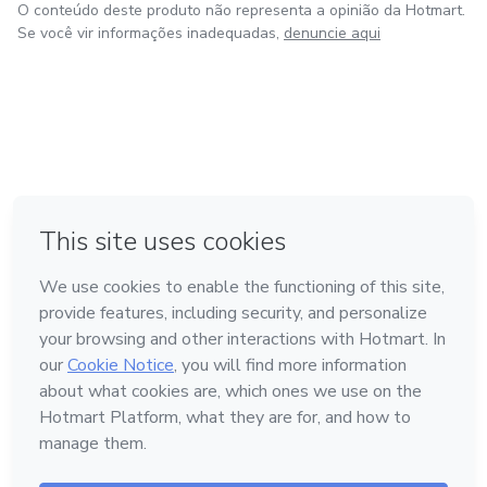
O conteúdo deste produto não representa a opinião da Hotmart.
Se você vir informações inadequadas,
denuncie aqui
em Bogotá
em Amsterdam
em Madrid
na Cidade do México
Feito com
❤
em Belo Horizonte
Conheça a Hotmart
Idioma
Português