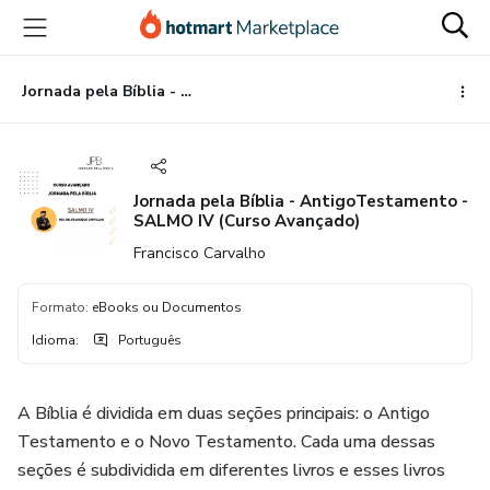
Ir
Ir
Ir
para
para
para
o
o
o
conteúdo
pagamento
rodapé
Jornada pela Bíblia - AntigoTestamento - SALMO IV (Curso Avançado)
principal
Jornada pela Bíblia - AntigoTestamento -
SALMO IV (Curso Avançado)
Francisco Carvalho
Formato
:
eBooks ou Documentos
Idioma
:
Português
A Bíblia é dividida em duas seções principais: o Antigo
Testamento e o Novo Testamento. Cada uma dessas
seções é subdividida em diferentes livros e esses livros