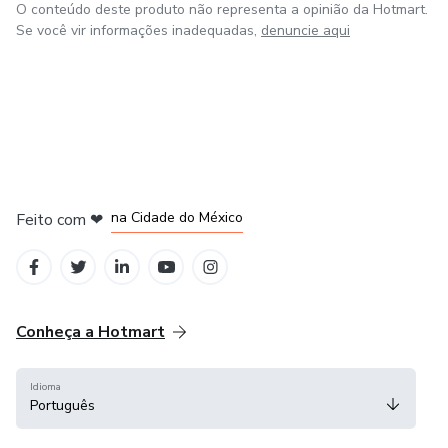
O conteúdo deste produto não representa a opinião da Hotmart.
Se você vir informações inadequadas,
denuncie aqui
em Bogotá
em Amsterdam
em Madrid
na Cidade do México
Feito com
❤
em Belo Horizonte
Conheça a Hotmart
Idioma
Português