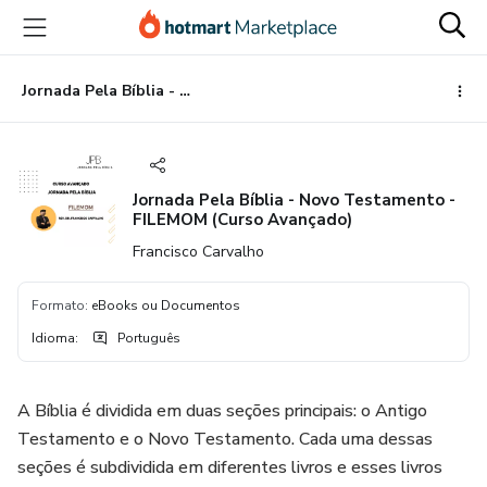
Ir
Ir
Ir
para
para
para
o
o
o
conteúdo
pagamento
rodapé
Jornada Pela Bíblia - Novo Testamento - FILEMOM (Curso Avançado)
principal
Jornada Pela Bíblia - Novo Testamento -
FILEMOM (Curso Avançado)
Francisco Carvalho
Formato
:
eBooks ou Documentos
Idioma
:
Português
A Bíblia é dividida em duas seções principais: o Antigo
Testamento e o Novo Testamento. Cada uma dessas
seções é subdividida em diferentes livros e esses livros