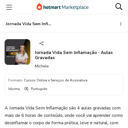
Ir
Ir
Ir
para
para
para
o
o
o
conteúdo
pagamento
rodapé
Jornada Vida Sem Inflamação - Aulas Gravadas
principal
Jornada Vida Sem Inflamação - Aulas
Gravadas
Michele
Formato
:
Cursos Online e Serviços de Assinatura
Idioma
:
Português
A Jornada Vida Sem Inflamação são 4 aulas gravadas com
mais de 6 horas de conteúdo, onde você vai aprender como
desinflamar o corpo de forma prática, leve e natural, com