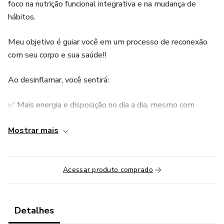
foco na nutrição funcional integrativa e na mudança de
hábitos.
Meu objetivo é guiar você em um processo de reconexão
com seu corpo e sua saúde!!
Ao desinflamar, você sentirá:
✅ Mais energia e disposição no dia a dia, mesmo com
rotina intensa.
Mostrar mais
✅ Melhorar seu processo digestivo, menos gases, refluxo
e inchaço abdominal.
Acessar produto comprado
✅ Redução dos sintomas de doenças autoimunes e
inflamatórias.
Detalhes
✅ Sentir melhora cognitiva com mais clareza mental.