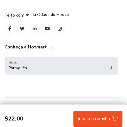
em Bogotá
em Amsterdam
em Madrid
na Cidade do México
Feito com
❤
em Belo Horizonte
Conheça a Hotmart
Idioma
Português
Central de ajuda
Termos
Privacidade
Cookies
$22.00
Ir para o carrinho
Hotmart — 2011-2026 © Todos os direitos reservados.