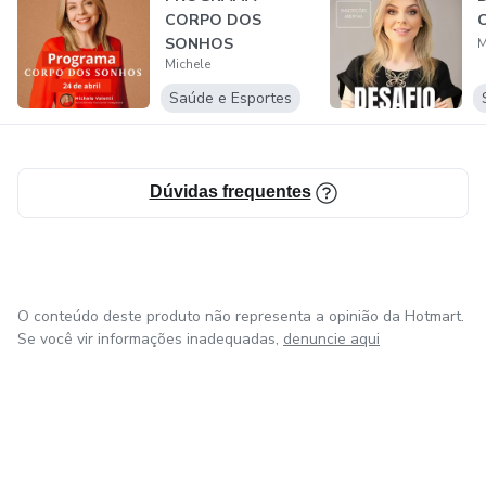
CORPO DOS
estratégias que funcionam na prática.
SONHOS
M
Michele
Saúde e Esportes
Dúvidas frequentes
O conteúdo deste produto não representa a opinião da Hotmart.
Se você vir informações inadequadas,
denuncie aqui