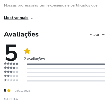
Nossas professoras têm experiência e certificados que
comprovam os anos de estudos, para que possam ensinar
Mostrar mais
você de forma objetiva e correta. Além disso, você pode
encontrar posts com áudios, explicações e memes em
nosso INSTAGRAM.
Avaliações
Filtrar
5
Vemos você no curso!
2 avaliações
5
08/12/2023
MARCELA