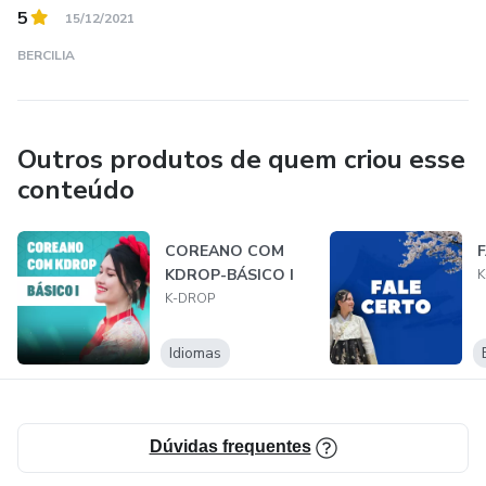
5
15/12/2021
BERCILIA
Outros produtos de quem criou esse
conteúdo
COREANO COM
KDROP-BÁSICO I
K
K-DROP
Idiomas
Dúvidas frequentes