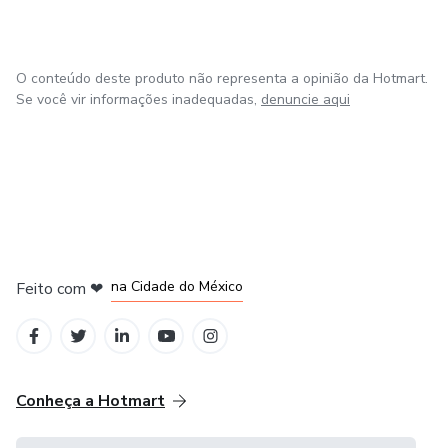
O conteúdo deste produto não representa a opinião da Hotmart.
Se você vir informações inadequadas,
denuncie aqui
em Bogotá
em Amsterdam
em Madrid
na Cidade do México
Feito com
❤
em Belo Horizonte
Conheça a Hotmart