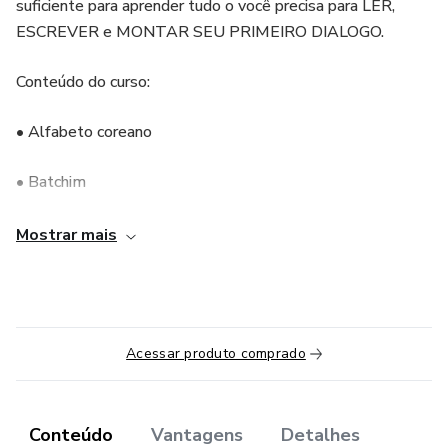
suficiente para aprender tudo o você precisa para LER,
ESCREVER e MONTAR SEU PRIMEIRO DIALOGO.
Conteúdo do curso:
• Alfabeto coreano
• Batchim
• Estrutura de frases
Mostrar mais
• Vocabulário
• Expressões ESSENCIAIS
Acessar produto comprado
•Verbos e gramáticas indispensáveis
Detalhes:
Conteúdo
Vantagens
Detalhes