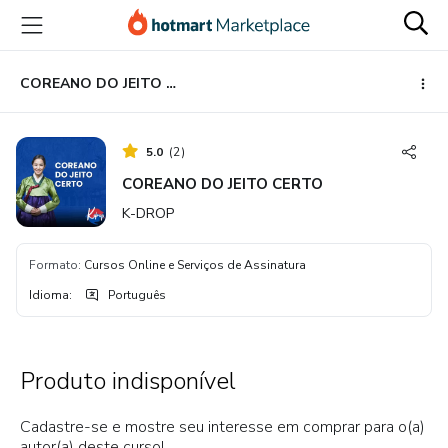
Ir
Ir
Ir
para
para
para
o
o
o
conteúdo
pagamento
rodapé
COREANO DO JEITO CERTO
principal
5.0
(
2
)
COREANO DO JEITO CERTO
K-DROP
Formato
:
Cursos Online e Serviços de Assinatura
Idioma
:
Português
Produto indisponível
Cadastre-se e mostre seu interesse em comprar para o(a)
autor(a) deste curso!