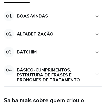
• Duração: Você define, vai depender só de você!
01
BOAS-VINDAS
• Materiais (apostilas e e-books), exercícios (memorização,
escrita e vocabulário) e dúvidas respondidas na plataforma;
02
ALFABETIZAÇÃO
•O conteúdo está dividido em mais de 10 videoaulas, mais
de 3 e-books;
03
BATCHIM
•Certificado Digital de Conclusão de curso;
•Grupo no WHATSAPP para tirar dúvidas com a
04
BÁSICO-CUMPRIMENTOS,
professora.
ESTRUTURA DE FRASES E
PRONOMES DE TRATAMENTO
Saiba mais sobre quem criou o