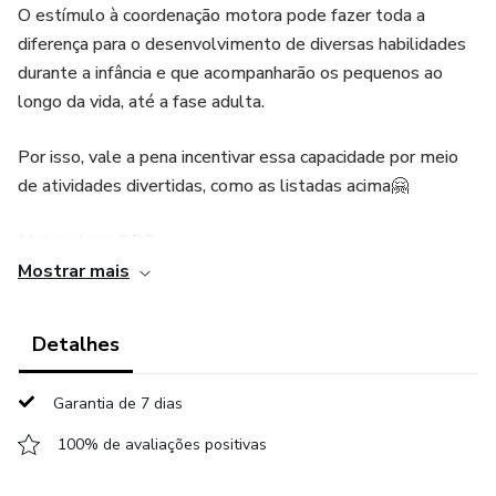
O estímulo à coordenação motora pode fazer toda a
diferença para o desenvolvimento de diversas habilidades
durante a infância e que acompanharão os pequenos ao
longo da vida, até a fase adulta.
Por isso, vale a pena incentivar essa capacidade por meio
de atividades divertidas, como as listadas acima🤗
Material em PDF
Mostrar mais
No kit contém 53 páginas para trabalhar a coordenação
motora ❤️
Detalhes
Arquivo digital enviado por e-mail.
Garantia de 7 dias
100% de avaliações positivas