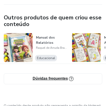
Outros produtos de quem criou esse
conteúdo
Manual dos
M
Relatórios
A
Raquel de Arruda Braga Lucchesi
Educacional
Dúvidas frequentes
O conteúdo deste produto não representa a opinião da Hotmart.