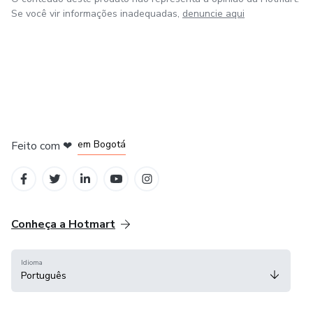
Se você vir informações inadequadas,
denuncie aqui
em Amsterdam
em Madrid
em Bogotá
Feito com
❤
em Belo Horizonte
na Cidade do México
Conheça a Hotmart
Idioma
Português