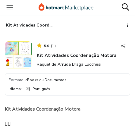
Ir
Ir
Ir
para
para
para
o
o
o
conteúdo
pagamento
rodapé
Kit Atividades Coordenação Motora
principal
5.0
(
1
)
Kit Atividades Coordenação Motora
Raquel de Arruda Braga Lucchesi
Formato
:
eBooks ou Documentos
Idioma
:
Português
Kit Atividades Coordenação Motora
✍🏼