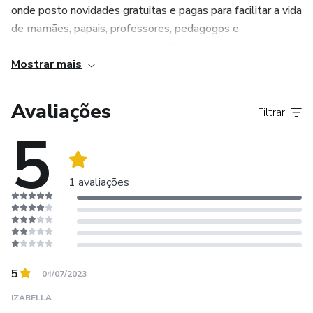
onde posto novidades gratuitas e pagas para facilitar a vida
de mamães, papais, professores, pedagogos e
apaixonados por essa profissão ❤
Mostrar mais
Estou à disposição para qualquer dúvida.
Avaliações
Filtrar
Espero poder agregar na vida de cada um.
5
Obrigada pela confiança 🙏🏻
1 avaliações
5
04/07/2023
IZABELLA