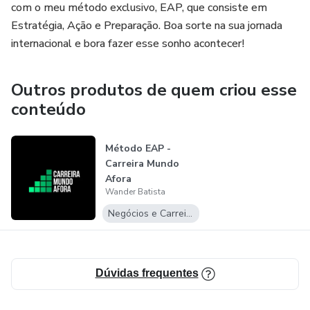
Internacional e dê o primeiro passo rumo à sua nova jornada
com o meu método exclusivo, EAP, que consiste em
internacional!
Estratégia, Açāo e Preparaçāo. Boa sorte na sua jornada
internacional e bora fazer esse sonho acontecer!
Outros produtos de quem criou esse
conteúdo
Método EAP -
Carreira Mundo
Afora
Wander Batista
Negócios e Carreira
Dúvidas frequentes