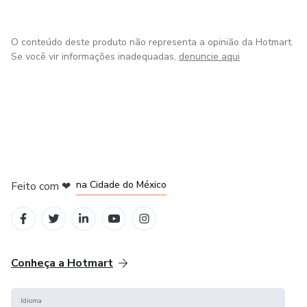
O conteúdo deste produto não representa a opinião da Hotmart.
Se você vir informações inadequadas,
denuncie aqui
em Bogotá
em Amsterdam
em Madrid
na Cidade do México
Feito com
❤
em Belo Horizonte
Conheça a Hotmart
Idioma