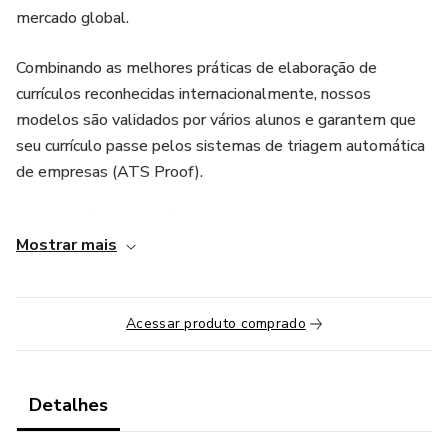
mercado global.
Combinando as melhores práticas de elaboração de
currículos reconhecidas internacionalmente, nossos
modelos são validados por vários alunos e garantem que
seu currículo passe pelos sistemas de triagem automática
de empresas (ATS Proof).
O que você encontrará no Kit:
Mostrar mais
- Modelo de currículo otimizado para padrões
internacionais;
Acessar produto comprado
- Cover letter personalizada e profissional;
- Instruções rápidas de como fazer o seu currículo 100%
Detalhes
ATS proof e cover letter.