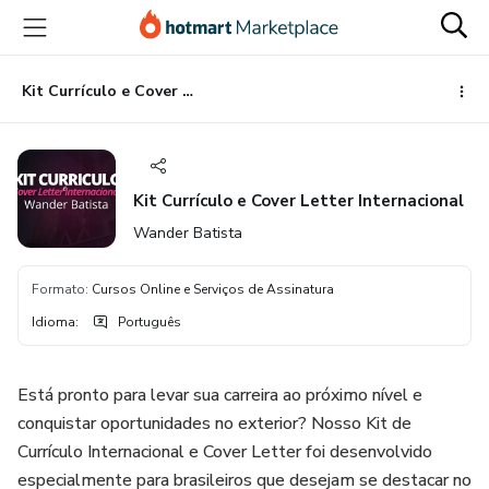
Ir
Ir
Ir
para
para
para
o
o
o
conteúdo
pagamento
rodapé
Kit Currículo e Cover Letter Internacional
principal
Kit Currículo e Cover Letter Internacional
Wander Batista
Formato
:
Cursos Online e Serviços de Assinatura
Idioma
:
Português
Está pronto para levar sua carreira ao próximo nível e
conquistar oportunidades no exterior? Nosso Kit de
Currículo Internacional e Cover Letter foi desenvolvido
especialmente para brasileiros que desejam se destacar no