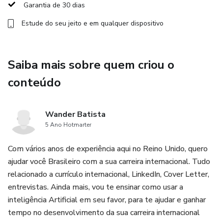
Garantia de 30 dias
Seja para vagas em multinacionais ou empresas em
Estude do seu jeito e em qualquer dispositivo
qualquer parte do mundo, o Kit de Currículo e Cover Letter
Internacional foi criado para ajudar você a alcançar seus
objetivos de forma rápida e eficaz.
Saiba mais sobre quem criou o
Benefícios:
conteúdo
- Aumento das chances de aprovação em processos
seletivos internacionais e também no Brasil;
Wander Batista
5 Ano Hotmarter
- Modelo aprovado por vários alunos ao redor do mundo e
Com vários anos de experiência aqui no Reino Unido, quero
compatíveis com sistemas ATS;
ajudar você Brasileiro com a sua carreira internacional. Tudo
relacionado a currículo internacional, LinkedIn, Cover Letter,
- Fácil personalização para diferentes vagas e mercados.
entrevistas. Ainda mais, vou te ensinar como usar a
Invista na sua carreira global e destaque-se entre os
inteligência Artificial em seu favor, para te ajudar e ganhar
melhores. Adquira agora o Kit de Currículo e Cover Letter
tempo no desenvolvimento da sua carreira internacional