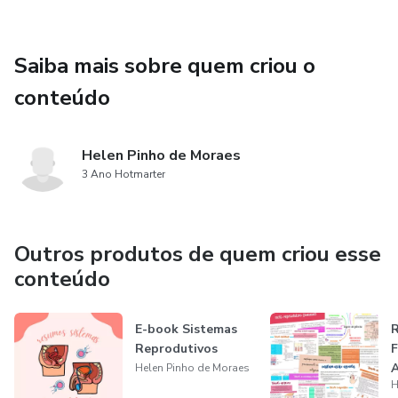
Saiba mais sobre quem criou o
conteúdo
Helen Pinho de Moraes
3 Ano Hotmarter
Outros produtos de quem criou esse
conteúdo
E-book Sistemas
Reprodutivos
F
A
Helen Pinho de Moraes
H
H