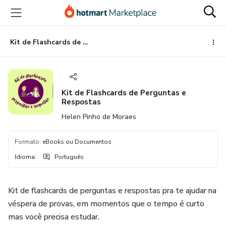
Ir
Ir
Ir
para
para
para
o
o
o
conteúdo
pagamento
rodapé
Kit de Flashcards de Perguntas e Respostas
principal
Kit de Flashcards de Perguntas e
Respostas
Helen Pinho de Moraes
Formato
:
eBooks ou Documentos
Idioma
:
Português
Kit de flashcards de perguntas e respostas pra te ajudar na
véspera de provas, em momentos que o tempo é curto
mas você precisa estudar.