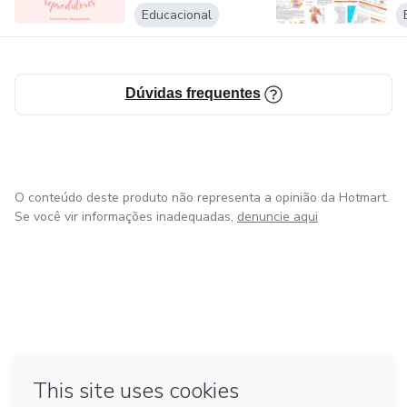
Educacional
Dúvidas frequentes
O conteúdo deste produto não representa a opinião da Hotmart.
Se você vir informações inadequadas,
denuncie aqui
em Amsterdam
em Madrid
em Bogotá
Feito com
❤