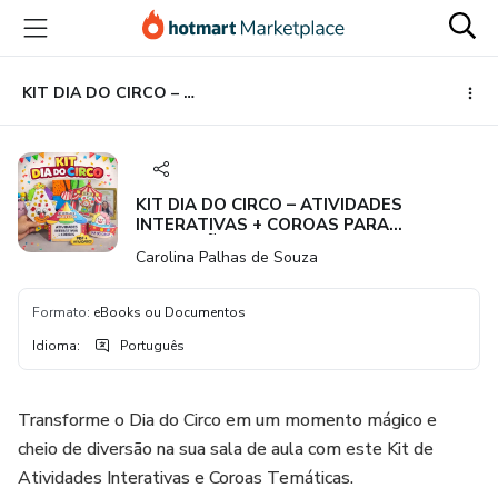
Ir
Ir
Ir
para
para
para
o
o
o
conteúdo
pagamento
rodapé
KIT DIA DO CIRCO – ATIVIDADES INTERATIVAS + COROAS PARA EDUCAÇÃO INFANTIL | ARQUIVO PARA IMPRIMIR
principal
KIT DIA DO CIRCO – ATIVIDADES
INTERATIVAS + COROAS PARA
EDUCAÇÃO INFANTIL | ARQUIVO PARA
Carolina Palhas de Souza
IMPRIMIR
Formato
:
eBooks ou Documentos
Idioma
:
Português
Transforme o Dia do Circo em um momento mágico e
cheio de diversão na sua sala de aula com este Kit de
Atividades Interativas e Coroas Temáticas.