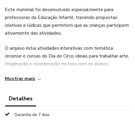
Este material foi desenvolvido especialmente para
professoras da Educação Infantil, trazendo propostas
criativas e lúdicas que permitem que as crianças participem
ativamente das atividades.
O arquivo inclui atividades interativas com temática
circense e coroas do Dia do Circo, ideais para trabalhar arte,
imaginação e coordenação motora com os alunos.
Mostrar mais
As crianças poderão colorir, recortar, montar e usar as
coroas, tornando a aula ainda mais divertida e participativa.
Detalhes
É um material simples de aplicar e perfeito para trabalhar
o Projeto Dia do Circo na escola.
Garantia de 7 dias
🎁 O QUE VOCÊ RECEBE