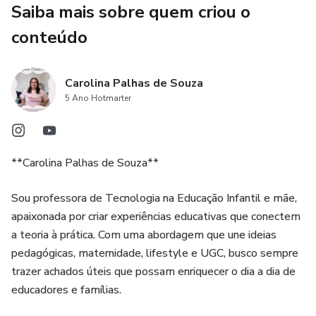
Saiba mais sobre quem criou o
✔ Atividades interativas do Dia do Circo
conteúdo
✔ Personagens e elementos do circo para montar
✔ Atividades para colorir
Carolina Palhas de Souza
5 Ano Hotmarter
✔ Coroas temáticas do Dia do Circo
✔ Arquivo digital em PDF
**Carolina Palhas de Souza**
✔ Material pronto para imprimir
Sou professora de Tecnologia na Educação Infantil e mãe,
apaixonada por criar experiências educativas que conectem
🎯 BENEFÍCIOS PEDAGÓGICOS
a teoria à prática. Com uma abordagem que une ideias
pedagógicas, maternidade, lifestyle e UGC, busco sempre
Este material ajuda a desenvolver:
trazer achados úteis que possam enriquecer o dia a dia de
educadores e famílias.
✨ coordenação motora