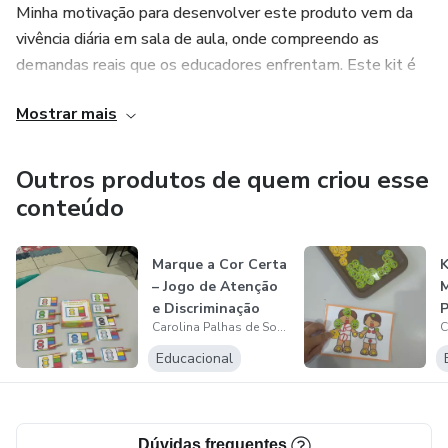
Minha motivação para desenvolver este produto vem da
✨ criatividade
vivência diária em sala de aula, onde compreendo as
demandas reais que os educadores enfrentam. Este kit é
✨ expressão artística
especial porque foi pensado para facilitar a educação,
Mostrar mais
utilizando papel comum e de fácil montagem, sem a
✨ imaginação
necessidade de materiais caros. Além disso, ele apresenta
✨ participação nas atividades
o autismo de maneira leve, positiva e acessível,
Outros produtos de quem criou esse
promovendo a empatia entre as crianças.
conteúdo
✨ interação entre as crianças
Com meu conhecimento e experiência, estou aqui para
Marque a Cor Certa
👩‍🏫 COMO UTILIZAR EM SALA DE AULA
ajudar a transformar a maneira como abordamos a
– Jogo de Atenção
educação, sempre com um olhar atento às necessidades
e Discriminação
P
Este material pode ser utilizado em diversas propostas
de cada criança. Vamos juntos nessa jornada!
Carolina Palhas de Souza
Visual
pedagógicas:
A
Educacional
🎪 Projeto Dia do Circo
🎨 Atividades de arte
Dúvidas frequentes