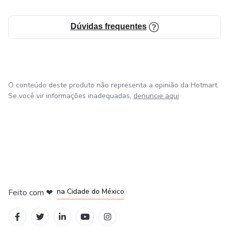
Dúvidas frequentes
O conteúdo deste produto não representa a opinião da Hotmart.
Se você vir informações inadequadas,
denuncie aqui
em Bogotá
em Amsterdam
em Madrid
na Cidade do México
Feito com
❤
em Belo Horizonte