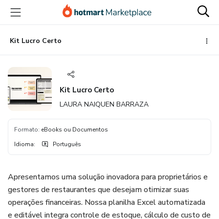
Ir
Ir
Ir
para
para
para
o
o
o
conteúdo
pagamento
rodapé
Kit Lucro Certo
principal
Kit Lucro Certo
LAURA NAIQUEN BARRAZA
Formato
:
eBooks ou Documentos
Idioma
:
Português
Apresentamos uma solução inovadora para proprietários e
gestores de restaurantes que desejam otimizar suas
operações financeiras. Nossa planilha Excel automatizada
e editável integra controle de estoque, cálculo de custo de