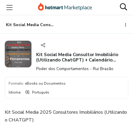
Ir
Ir
Ir
para
para
para
o
o
o
conteúdo
pagamento
rodapé
Kit Social Media Consultor Imobiliário (Utilizando ChatGPT) + Calendário Conteúdos
principal
Kit Social Media Consultor Imobiliário
(Utilizando ChatGPT) + Calendário
Conteúdos
Poder dos Comportamentos - Rui Brazão
Formato
:
eBooks ou Documentos
Idioma
:
Português
Kit Social Media 2025 Consultores Imobiliários (Utilizando
o CHATGPT)