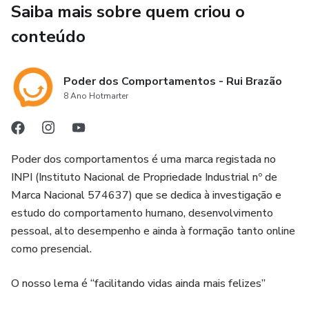
Saiba mais sobre quem criou o
Com mais de 1 post diferente para cada dia do ano, nunca
mais vais precisar de te preocupar em encontrar ideias de
conteúdo
publicações.
Transforma a tua presença digital utilizando o ChatGPT e
Poder dos Comportamentos - Rui Brazão
8 Ano Hotmarter
destaca-te no mundo digital.
Tudo o que precisas para que reparem em ti!
​​Poder dos comportamentos é uma marca registada no
Acabou-se de vez a dor de cabeça de não saberes o que
INPI (Instituto Nacional de Propriedade Industrial nº de
vais publicar e sentires que tens estar presente nas redes
Marca Nacional 574637) que se dedica à investigação e
socias e ainda vais conseguir vencer o algoritmo do
estudo do comportamento humano, desenvolvimento
Instagram e do Facebook!
pessoal, alto desempenho e ainda à formação tanto online
como presencial.
Este Kit Social Media Líderes vem com 1 Calendário de
Conteúdos 2025 e ainda 7 ferramentas que vão fazer a
O nosso lema é “facilitando vidas ainda mais felizes”
diferença positiva