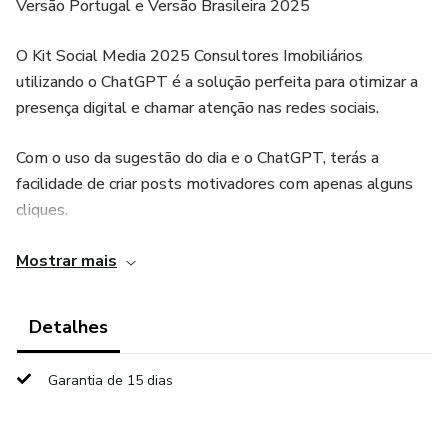
Versão Portugal e Versão Brasileira 2025
O Kit Social Media 2025 Consultores Imobiliários
utilizando o ChatGPT é a solução perfeita para otimizar a
presença digital e chamar atenção nas redes sociais.
Com o uso da sugestão do dia e o ChatGPT, terás a
facilidade de criar posts motivadores com apenas alguns
cliques.
Calendário de Conteúdos para 2025 com 50 tipos
Mostrar mais
diferentes de publicações para o Instagram, Facebook,
blog, newsletter.
Detalhes
São literalmente 365 conteúdos pensados
Garantia de 15 dias
estrategicamente para cada dia do ano e ainda 1100 ideias
sugestivas.