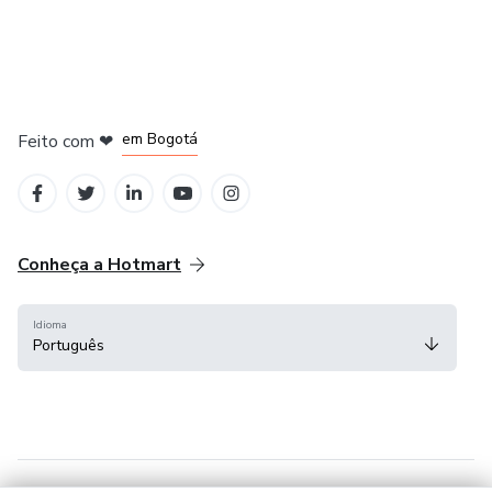
em Amsterdam
em Madrid
em Bogotá
Feito com
❤
em Belo Horizonte
na Cidade do México
Conheça a Hotmart
Idioma
Português