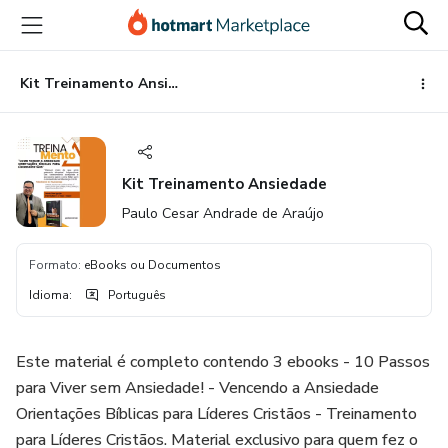
Ir
Ir
Ir
para
para
para
o
o
o
conteúdo
pagamento
rodapé
Kit Treinamento Ansiedade
principal
Kit Treinamento Ansiedade
Paulo Cesar Andrade de Araújo
Formato
:
eBooks ou Documentos
Idioma
:
Português
Este material é completo contendo 3 ebooks - 10 Passos
para Viver sem Ansiedade! - Vencendo a Ansiedade
Orientações Bíblicas para Líderes Cristãos - Treinamento
para Líderes Cristãos. Material exclusivo para quem fez o