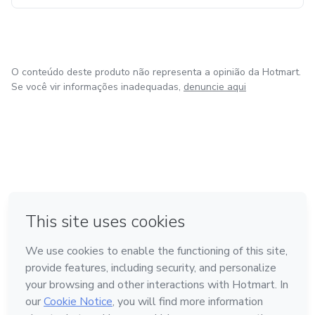
O conteúdo deste produto não representa a opinião da Hotmart.
Se você vir informações inadequadas,
denuncie aqui
em Amsterdam
em Madrid
em Bogotá
Feito com
❤
em Belo Horizonte
na Cidade do México
Conheça a Hotmart