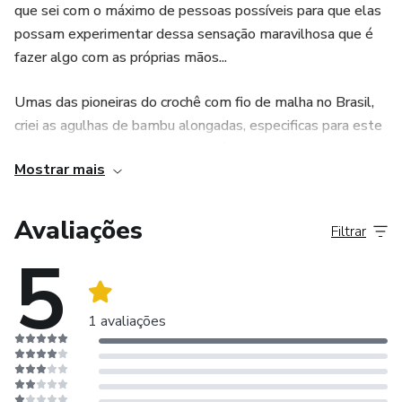
que sei com o máximo de pessoas possíveis para que elas
possam experimentar dessa sensação maravilhosa que é
fazer algo com as próprias mãos...
Umas das pioneiras do crochê com fio de malha no Brasil,
criei as agulhas de bambu alongadas, especificas para este
fio. Hoje sou professora de crochê e knooking, criadora de
Mostrar mais
conteúdo digital e também produzo agulhas para knooking.
Avaliações
Filtrar
5
1 avaliações