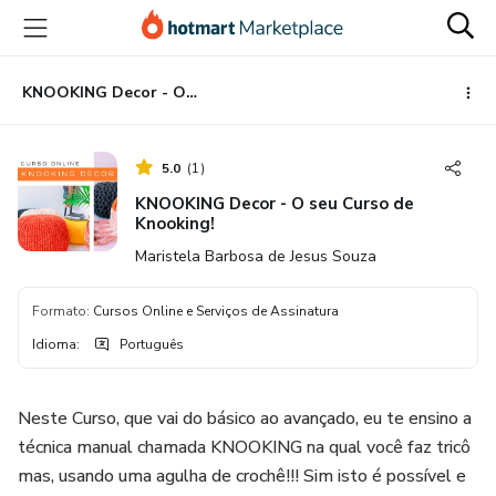
Ir
Ir
Ir
para
para
para
o
o
o
conteúdo
pagamento
rodapé
KNOOKING Decor - O seu Curso de Knooking!
principal
5.0
(
1
)
KNOOKING Decor - O seu Curso de
Knooking!
Maristela Barbosa de Jesus Souza
Formato
:
Cursos Online e Serviços de Assinatura
Idioma
:
Português
Neste Curso, que vai do básico ao avançado, eu te ensino a
técnica manual chamada KNOOKING na qual você faz tricô
mas, usando uma agulha de crochê!!! Sim isto é possível e