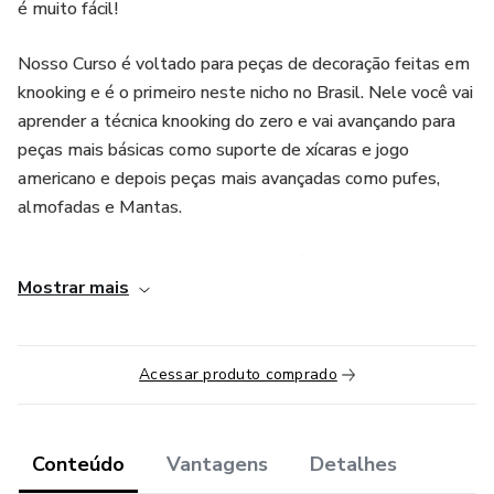
é muito fácil!
Nosso Curso é voltado para peças de decoração feitas em
knooking e é o primeiro neste nicho no Brasil. Nele você vai
aprender a técnica knooking do zero e vai avançando para
peças mais básicas como suporte de xícaras e jogo
americano e depois peças mais avançadas como pufes,
almofadas e Mantas.
O Acesso ao Curso é de 3 anos! Você tem 3 anos
Mostrar mais
inteirinhos pra acessar as aulas quando quiser, de onde
estiver! Você vai amar esta técnica!
Acessar produto comprado
Conteúdo
Vantagens
Detalhes