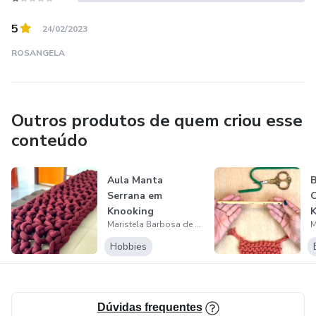
5
24/02/2023
ROSANGELA
Outros produtos de quem criou esse
conteúdo
Aula Manta
B
Serrana em
C
Knooking
Maristela Barbosa de Jesus Souza
Hobbies
Dúvidas frequentes