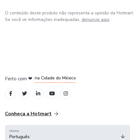
O conteúdo deste produto não representa a opinião da Hotmart.
Se você vir informações inadequadas,
denuncie aqui
em Bogotá
em Amsterdam
em Madrid
na Cidade do México
Feito com
❤
em Belo Horizonte
Conheça a Hotmart
Idioma
Português