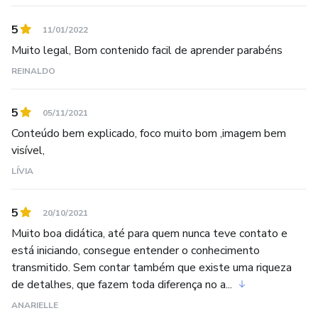
profissionais a alcançarem melhores resultados
5
11/01/2022
aprendendo uma nova profissão ou se aprimorando em
Muito legal, Bom contenido facil de aprender parabéns
alguns aparelhos.
REINALDO
Estou iniciando uma nova fase com Curso Online, onde
Inovação e Desafios são valores que estarão sempre
5
05/11/2021
presentes. Ficarei muito feliz em ter você por aqui pra
Conteúdo bem explicado, foco muito bom ,imagem bem
acompanhar as novidades ;-)
visível,
LÍVIA
Um abraço.
5
Fábio Tel
20/10/2021
Muito boa didática, até para quem nunca teve contato e
está iniciando, consegue entender o conhecimento
transmitido. Sem contar também que existe uma riqueza
de detalhes, que fazem toda diferença no a...
ANARIELLE