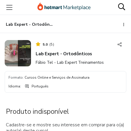
Ir
Ir
Ir
para
para
para
o
o
o
conteúdo
pagamento
rodapé
Lab Expert - Ortodônticos
principal
5.0
(
5
)
Lab Expert - Ortodônticos
Fábio Tel - Lab Expert Treinamentos
Formato
:
Cursos Online e Serviços de Assinatura
Idioma
:
Português
Produto indisponível
Cadastre-se e mostre seu interesse em comprar para o(a)
autor(a) deste curso!