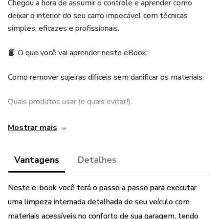
Chegou a hora de assumir o controle e aprender como
deixar o interior do seu carro impecável com técnicas
simples, eficazes e profissionais.
📘 O que você vai aprender neste eBook:
Como remover sujeiras difíceis sem danificar os materiais.
Quais produtos usar (e quais evitar!).
Como hidratar couro, limpar trilhos, vidros, tapetes e mais.
Mostrar mais
Tudo passo a passo, com fotos e lista de materiais.
Vantagens
Detalhes
💡 Ideal para:
Neste e-book você terá o passo a passo para executar
Quem quer cuidar bem do seu carro.
uma limpeza internada detalhada de seu veículo com
materiais acessíveis no conforto de sua garagem, tendo