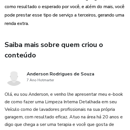
Quem quer economizar com lavagens.
como resultado o esperado por você, e além do mais, você
pode prestar esse tipo de serviço a terceiros, gerando uma
Quem quer começar a lucrar oferecendo serviços de
renda extra.
limpeza interna detalhada.
🎁 BÔNUS EXCLUSIVOS:
Saiba mais sobre quem criou o
conteúdo
Lista de "5 erros que destroem o acabamento do carro".
Kit sugerido para oferecer o serviço profissionalmente.
Anderson Rodrigues de Souza
7 Ano Hotmarter
Olá, eu sou Anderson, e venho lhe apresentar meu e-book
de como fazer uma Limpeza Interna Detalhada em seu
Veículo como de lavadores profissionais na sua própria
garagem, com resultado eficaz. Atuo na área há 20 anos e
digo que chega a ser uma terapia e você que gosta de