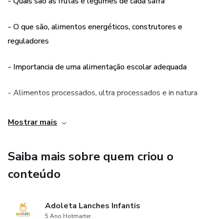
- Quais são as frutas e legumes de cada safra
- O que são, alimentos energéticos, construtores e
reguladores
- Importancia de uma alimentação escolar adequada
- Alimentos processados, ultra processados e in natura
- Como montar um cardápio
Mostrar mais
- Exemplo de cardápio mensal
Saiba mais sobre quem criou o
- Utensilios necessários para a lancheira
conteúdo
- + de 20 receitas
Adoleta Lanches Infantis
5 Ano Hotmarter