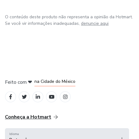
O conteúdo deste produto não representa a opinião da Hotmart.
Se você vir informações inadequadas,
denuncie aqui
em Bogotá
em Amsterdam
em Madrid
na Cidade do México
Feito com
❤
em Belo Horizonte
Conheça a Hotmart
Idioma