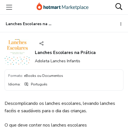
Ir
Ir
Ir
para
para
para
o
o
o
conteúdo
pagamento
rodapé
Lanches Escolares na Prática
principal
Lanches Escolares na Prática
Adoleta Lanches Infantis
Formato
:
eBooks ou Documentos
Idioma
:
Português
Descomplicando os lanches escolares, levando lanches
facéis e saudáveis para o dia das crianças.
O que deve conter nos lanches escolares