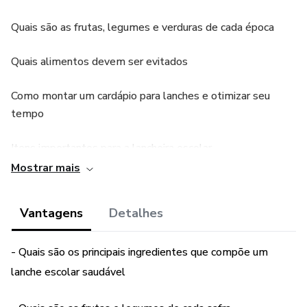
Quais são as frutas, legumes e verduras de cada época
Quais alimentos devem ser evitados
Como montar um cardápio para lanches e otimizar seu
tempo
Itens importantes para a lancheira escolar
Mostrar mais
Mais de 20 receitas para lanches práticos e saudáveis
Vantagens
Detalhes
e muito mais!
Bônus: Lista de compras
- Quais são os principais ingredientes que compõe um
lanche escolar saudável