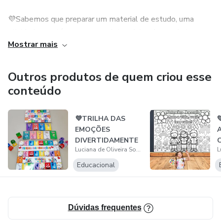
💜Sabemos que preparar um material de estudo, uma
atividade ou até mesmo uma brincadeira, demanda tempo,
Mostrar mais
estudo e dedicação.
✏Aqui compartilho diversos conteúdos para auxiliar no dia
Outros produtos de quem criou esse
a dia de professores, pais e pessoas que atuem ou gostem
conteúdo
de ensinar!😉
💜TRILHA DAS

EMOÇÕES
DIVERTIDAMENTE
Luciana de Oliveira Soares
Educacional
Dúvidas frequentes