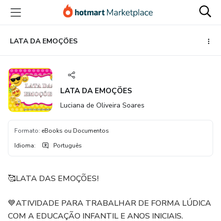
Ir
Ir
Ir
para
para
para
o
o
o
conteúdo
pagamento
rodapé
LATA DA EMOÇÕES
principal
LATA DA EMOÇÕES
Luciana de Oliveira Soares
Formato
:
eBooks ou Documentos
Idioma
:
Português
🥰LATA DAS EMOÇÕES!
💙ATIVIDADE PARA TRABALHAR DE FORMA LÚDICA
COM A EDUCAÇÃO INFANTIL E ANOS INICIAIS.