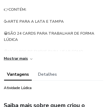
👉CONTÉM:
🥳ARTE PARA A LATA E TAMPA
😀SÃO 24 CARDS PARA TRABALHAR DE FORMA
LÚDICA
🤩12 CARDS DE EMOJIS PARA USAR COMO
RESPOSTAS
Mostrar mais
😋ARQUIVO PDF
Vantagens
Detalhes
Atividade Lúdica
Saiba mais sobre quem criou o