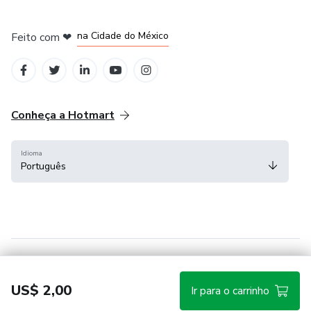
em Bogotá
em Amsterdam
em Madrid
na Cidade do México
Feito com
❤
em Belo Horizonte
Conheça a Hotmart
Idioma
Português
Central de ajuda
Termos
Privacidade
Cookies
US$ 2,00
Ir para o carrinho
Hotmart — 2011-2026 © Todos os direitos reservados.