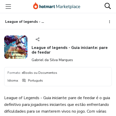
Ir
Ir
Ir
para
para
para
o
o
o
conteúdo
pagamento
rodapé
League of legends - Guia iniciante: pare de feedar
principal
League of legends - Guia iniciante: pare
de feedar
Gabriel da Silva Marques
Formato
:
eBooks ou Documentos
Idioma
:
Português
League of Legends - Guia iniciante: pare de feedar é o guia
definitivo para jogadores iniciantes que estão enfrentando
dificuldades para se manterem vivos no jogo. Com várias