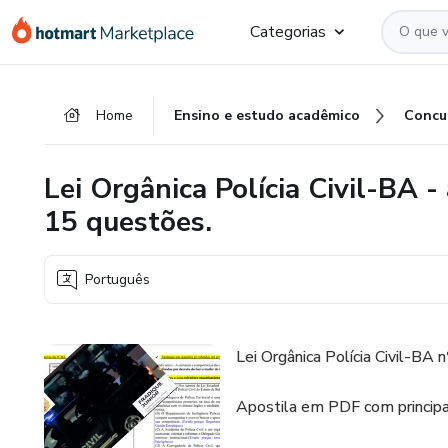
Ir
Ir
Ir
Categorias
para
para
para
o
o
o
conteúdo
pagamento
rodapé
Home
Ensino e estudo acadêmico
Concu
principal
Lei Orgânica Polícia Civil-BA -
15 questões.
Português
Lei Orgânica Polícia Civil-BA
Apostila em PDF com principai