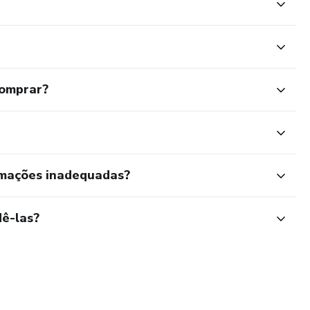
comprar?
rmações inadequadas?
ê-las?