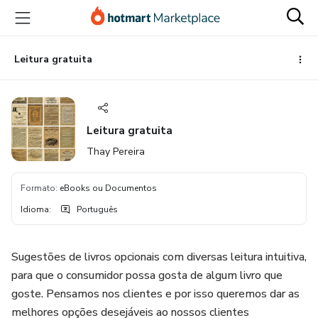
Ir
Ir
Ir
para
para
para
o
o
o
conteúdo
pagamento
rodapé
Leitura gratuita
principal
Leitura gratuita
Thay Pereira
Formato
:
eBooks ou Documentos
Idioma
:
Português
Sugestões de livros opcionais com diversas leitura intuitiva,
para que o consumidor possa gosta de algum livro que
goste. Pensamos nos clientes e por isso queremos dar as
melhores opções desejáveis ao nossos clientes