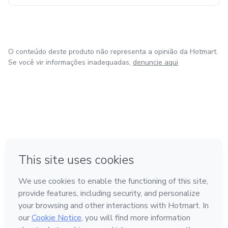
O conteúdo deste produto não representa a opinião da Hotmart.
Se você vir informações inadequadas,
denuncie aqui
em Bogotá
em Amsterdam
em Madrid
na Cidade do México
Feito com
❤
em Belo Horizonte
Conheça a Hotmart