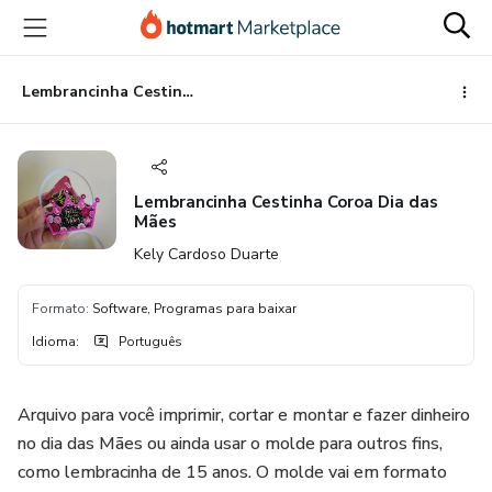
Ir
Ir
Ir
para
para
para
o
o
o
conteúdo
pagamento
rodapé
Lembrancinha Cestinha Coroa Dia das Mães
principal
Lembrancinha Cestinha Coroa Dia das
Mães
Kely Cardoso Duarte
Formato
:
Software, Programas para baixar
Idioma
:
Português
Arquivo para você imprimir, cortar e montar e fazer dinheiro
no dia das Mães ou ainda usar o molde para outros fins,
como lembracinha de 15 anos. O molde vai em formato