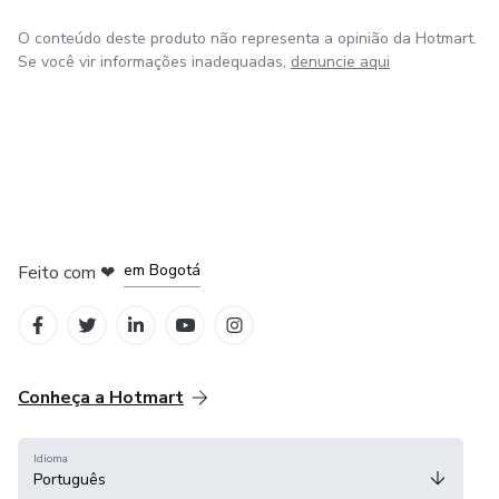
O conteúdo deste produto não representa a opinião da Hotmart.
Se você vir informações inadequadas,
denuncie aqui
em Amsterdam
em Madrid
em Bogotá
Feito com
❤
em Belo Horizonte
na Cidade do México
Conheça a Hotmart
Idioma
Português