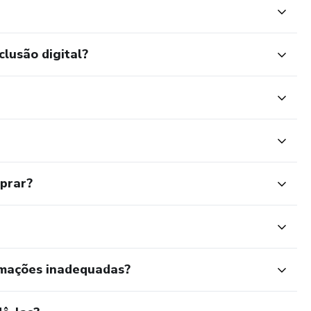
clusão digital?
mprar?
rmações inadequadas?