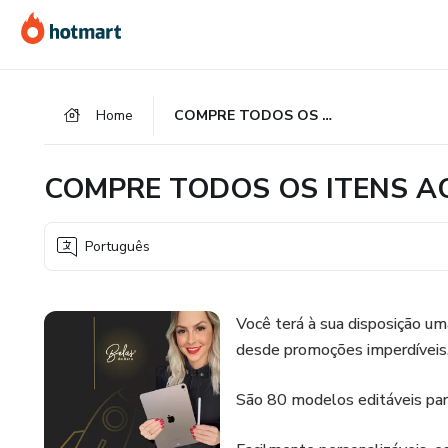
Ir
Ir
Ir
para
para
para
o
o
o
conteúdo
pagamento
rodapé
Home
COMPRE TODOS OS ITENS ACIMA COM 50% DE DESCONTO
principal
COMPRE TODOS OS ITENS A
Português
Você terá à sua disposição uma
desde promoções imperdíveis,
São 80 modelos editáveis par