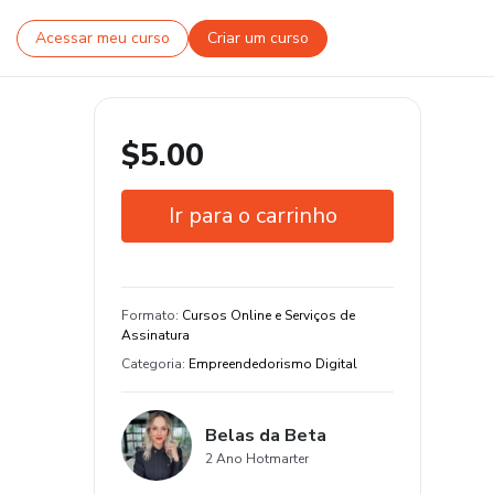
Acessar meu curso
Criar um curso
$5.00
Ir para o carrinho
Garantia de 7 dias
Estude do seu jeito e em qualquer
Formato
:
Cursos Online e Serviços de
dispositivo
Assinatura
Categoria
:
Empreendedorismo Digital
Belas da Beta
2 Ano Hotmarter