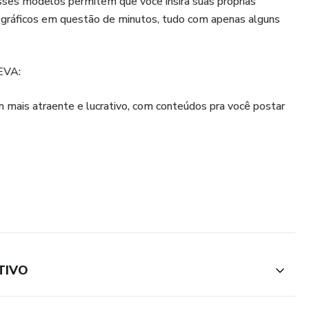
sses modelos permitem que você insira suas próprias
gráficos em questão de minutos, tudo com apenas alguns
EVA:
 mais atraente e lucrativo, com conteúdos pra você postar
TIVO