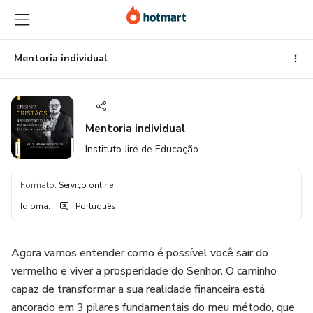
Ir
Ir
Ir
para
para
para
o
o
o
conteúdo
pagamento
rodapé
Mentoria individual
principal
Mentoria individual
Instituto Jiré de Educação
Formato
:
Serviço online
Idioma
:
Português
Agora vamos entender como é possível você sair do
vermelho e viver a prosperidade do Senhor. O caminho
capaz de transformar a sua realidade financeira está
ancorado em 3 pilares fundamentais do meu método, que