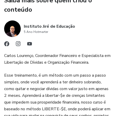
Saiba mais sobre quem criou o
O segundo pilar é O segredo das negociações e quitações
conteúdo
inteligentes
Entender e aplicar os "Segredos das Negociações e
Instituto Jiré de Educação
Quitações Inteligentes" representa um pilar crucial para
5 Ano Hotmarter
quem deseja não apenas escapar do ciclo de
endividamento, mas também abraçar uma vida de
prosperidade financeira. Este pilar ensina que cada dívida
requer uma abordagem específica de negociação e
Carlos Lourenço, Coordenador Financeiro e Especialista em
quitação, que simplesmente pagar sem uma estratégia
Libertação de Dívidas e Organização Financeira.
pode levar a esforços inúteis e oportunidades perdidas.
Esse treinamento, é um método com um passo a passo
O pilar da "Prosperidade Bíblica Financeira" vai além da
simples, onde você aprenderá a ter dinheiro sobrando,
prática do dízimo e das ofertas, abordando o desafio de
como quitar e negociar dívidas com valor justo em apenas
cuidar dos 90% restantes do salário de forma que honre a
2 meses. Aprenderá a libertar-$e de crenças limitantes
Deus. Ao unir os princípios bíblicos sobre finanças, disciplina
que impedem sua prosperidade financeira, nosso curso é
e a prática da boa mordomia financeira, os cristãos podem
baseado no método LIBERTE-$E, onde poderá aplicar em
encontrar orientações claras para tomar decisões
sua vida para ajudar na conquista de seus sonhos, projetos