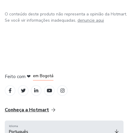
O conteúdo deste produto não representa a opinião da Hotmart.
Se você vir informações inadequadas,
denuncie aqui
em Amsterdam
em Madrid
em Bogotá
Feito com
❤
em Belo Horizonte
na Cidade do México
Conheça a Hotmart
Idioma
Português