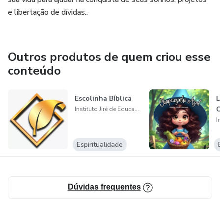
financeiras sábias, que levam ao crescimento e
e libertação de dívidas..
estabilidade financeira, sem comprometer seus valores e
princípios cristãos.
Outros produtos de quem criou esse
conteúdo
Escolinha Bíblica
L
C
Instituto Jiré de Educação
Espiritualidade
Dúvidas frequentes