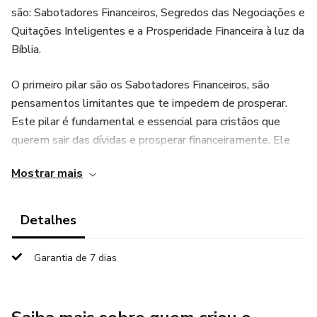
são: Sabotadores Financeiros, Segredos das Negociações e
Quitações Inteligentes e a Prosperidade Financeira à luz da
Bíblia.
O primeiro pilar são os Sabotadores Financeiros, são
pensamentos limitantes que te impedem de prosperar.
Este pilar é fundamental e essencial para cristãos que
querem sair das dívidas e prosperar financeiramente. Ele
vai além das simples técnicas financeiras, ele foca em
Mostrar mais
nossa relação emocional e psicológica com o dinheiro. Isso
nos ajuda a entender o dinheiro não só como ferramenta,
mas como algo que afeta nossas escolhas e sentimentos,
Detalhes
se não o usarmos de forma correta, encorajando-nos a
cuidar das nossas finanças de forma mais consciente e de
Garantia de 7 dias
acordo com os princípios corretos sobre finanças escritos
na bíblia.