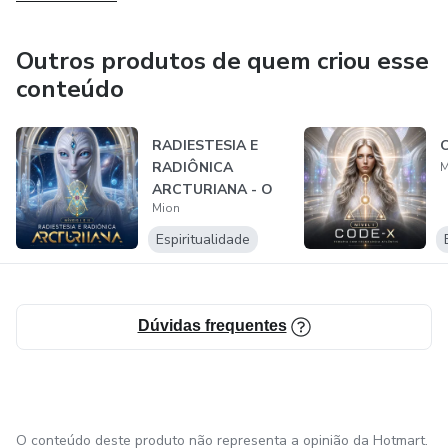
Outros produtos de quem criou esse
conteúdo
RADIESTESIA E
RADIÔNICA
M
ARCTURIANA - O
Mion
CURSO NIVEL I E II
Espiritualidade
Dúvidas frequentes
O conteúdo deste produto não representa a opinião da Hotmart.