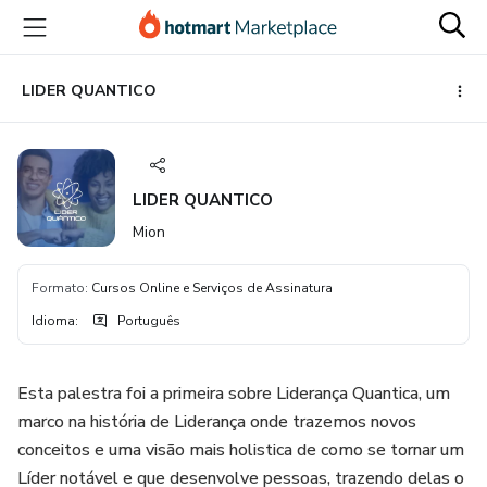
Ir
Ir
Ir
para
para
para
o
o
o
conteúdo
pagamento
rodapé
LIDER QUANTICO
principal
LIDER QUANTICO
Mion
Formato
:
Cursos Online e Serviços de Assinatura
Idioma
:
Português
Esta palestra foi a primeira sobre Liderança Quantica, um
marco na história de Liderança onde trazemos novos
conceitos e uma visão mais holistica de como se tornar um
Líder notável e que desenvolve pessoas, trazendo delas o