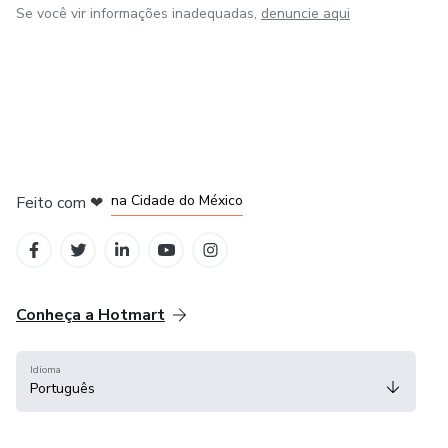
Se você vir informações inadequadas,
denuncie aqui
em Bogotá
em Amsterdam
em Madrid
na Cidade do México
Feito com
❤
em Belo Horizonte
Conheça a Hotmart
Idioma
Português