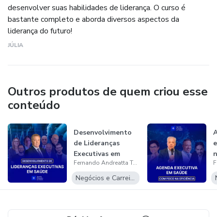
desenvolver suas habilidades de liderança. O curso é
bastante completo e aborda diversos aspectos da
liderança do futuro!
JÚLIA
Outros produtos de quem criou esse
conteúdo
Desenvolvimento
A
de Lideranças
e
Executivas em
n
Fernando Andreatta Torelly
Saúde
Negócios e Carreira