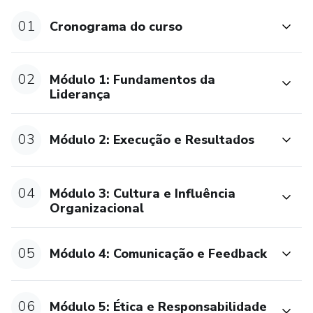
impactos da inteligência artificial — o curso prepara o
participante para liderar com consciência, integridade e
01
Cronograma do curso
clareza, desenvolvendo competências que permanecem
relevantes mesmo diante de contextos incertos.
02
Módulo 1: Fundamentos da
Liderança
Mais do que preparar para cargos, este curso prepara para
assumir responsabilidades maiores com maturidade,
influenciar positivamente pessoas e construir resultados
03
Módulo 2: Execução e Resultados
sustentáveis sem abrir mão dos valores.
04
Módulo 3: Cultura e Influência
Organizacional
05
Módulo 4: Comunicação e Feedback
06
Módulo 5: Ética e Responsabilidade