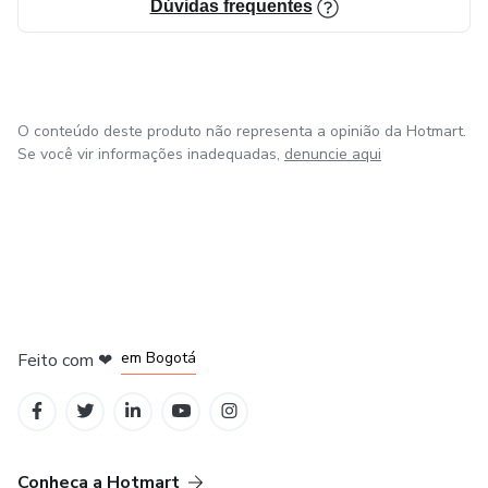
Dúvidas frequentes
O conteúdo deste produto não representa a opinião da Hotmart.
Se você vir informações inadequadas,
denuncie aqui
em Amsterdam
em Madrid
em Bogotá
Feito com
❤
em Belo Horizonte
na Cidade do México
Conheça a Hotmart