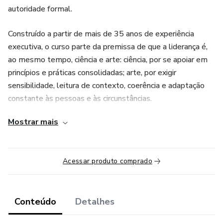
autoridade formal.
Construído a partir de mais de 35 anos de experiência
executiva, o curso parte da premissa de que a liderança é,
ao mesmo tempo, ciência e arte: ciência, por se apoiar em
princípios e práticas consolidadas; arte, por exigir
sensibilidade, leitura de contexto, coerência e adaptação
constante às pessoas e às circunstâncias.
Mostrar mais
O programa foi desenhado para apoiar líderes que
enfrentam desafios reais do cotidiano organizacional,
combinando fundamentos teóricos, casos práticos e
Acessar produto comprado
reflexões profundas sobre comportamento, cultura, ética,
tomada de decisão e desenvolvimento de pessoas.
Em um cenário de transformação contínua — marcado por
Conteúdo
Detalhes
mudanças no mundo do trabalho, novas tecnologias e os