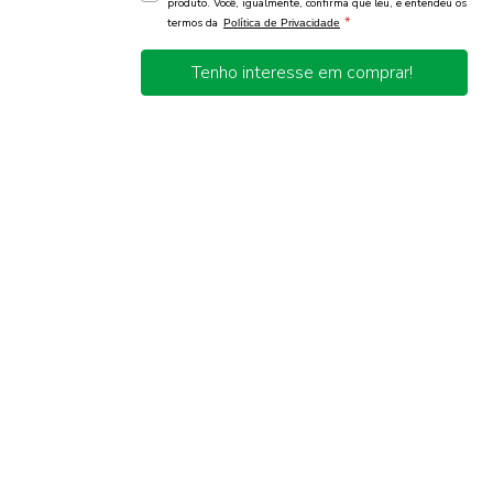
produto. Você, igualmente, confirma que leu, e entendeu os
*
termos da
Política de Privacidade
Tenho interesse em comprar!