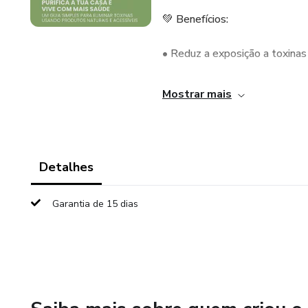
💚 Benefícios:
• Reduz a exposição a toxinas
• Poupa dinheiro com soluções
Mostrar mais
• Mantém a tua casa limpa, ch
• Passo a passo fácil, mesmo 
Detalhes
🌿 Perfeito para:
Garantia de 15 dias
Quem quer cuidar da saúde da f
consciente.
Transforma a tua casa e o teu