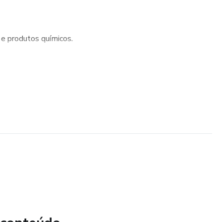
 e produtos químicos.
 caseiras simples.
eirosa e amiga do ambiente.
para quem nunca fez limpeza natural antes.
amília, proteger o planeta e criar uma rotina de limpeza
 dia a dia com soluções naturais que funcionam de verdade!