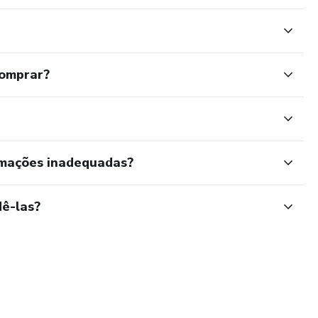
comprar?
rmações inadequadas?
ê-las?