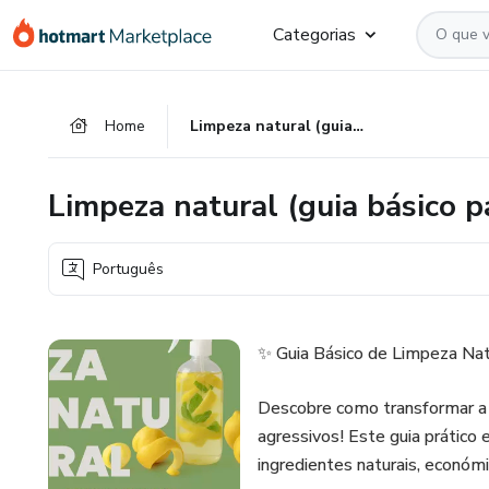
Ir
Ir
Ir
Categorias
para
para
para
o
o
o
conteúdo
pagamento
rodapé
Home
Limpeza natural (guia básico para iniciar)
principal
Limpeza natural (guia básico pa
Português
✨ Guia Básico de Limpeza Nat
Descobre como transformar a 
agressivos! Este guia prático 
ingredientes naturais, económi