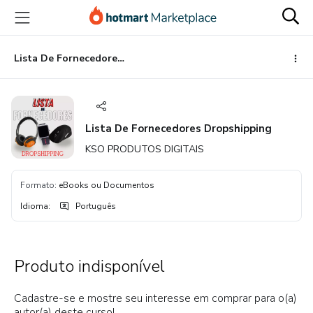
Ir
Ir
Ir
para
para
para
o
o
o
conteúdo
pagamento
rodapé
Lista De Fornecedores Dropshipping
principal
Lista De Fornecedores Dropshipping
KSO PRODUTOS DIGITAIS
Formato
:
eBooks ou Documentos
Idioma
:
Português
Produto indisponível
Cadastre-se e mostre seu interesse em comprar para o(a)
autor(a) deste curso!