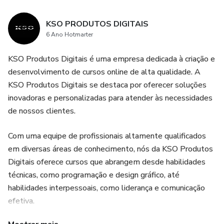
de Dropshipping" agora e dê o primeiro passo em direção
ao sucesso no mundo do dropshipping.
KSO PRODUTOS DIGITAIS
6 Ano Hotmarter
Este eBook é um recurso valioso para empreendedores
que desejam simplificar suas operações, economizar
KSO Produtos Digitais é uma empresa dedicada à criação e
tempo e recursos, e construir um negócio de comércio
desenvolvimento de cursos online de alta qualidade. A
eletrônico próspero. Comece a explorar as oportunidades
KSO Produtos Digitais se destaca por oferecer soluções
de dropshipping agora!
inovadoras e personalizadas para atender às necessidades
de nossos clientes.
Com uma equipe de profissionais altamente qualificados
em diversas áreas de conhecimento, nós da KSO Produtos
Digitais oferece cursos que abrangem desde habilidades
técnicas, como programação e design gráfico, até
habilidades interpessoais, como liderança e comunicação
efetiva.