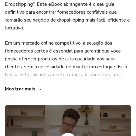
Dropshipping". Este eBook abrangente é o seu guia
definitivo para encontrar fornecedores confiáveis que
tornarão seu negócio de dropshipping mais fácil, eficiente e
lucrativo.
Em um mercado online competitivo, a seleção dos
fornecedores certos é essencial para garantir que você
possa oferecer produtos de alta qualidade aos seus
clientes, sem a necessidade de manter um estoque físico.
Nossa lista cuidadosamente compilada apresenta uma
ampla gama de fornecedores confiáveis de diversas
Mostrar mais
categorias de produtos, permitindo que você escolha os
que melhor se alinham com o seu nicho de mercado.
O que você encontrará neste eBook:
Uma seleção diversificada de fornecedores de