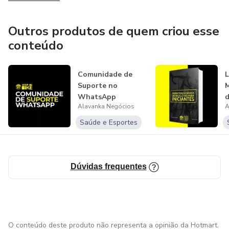
Trabalhamos com lançamentos e co-produção, para ser um
parceiro basta enviar um e-mail para
Outros produtos de quem criou esse
contato@alavankanegocios.com.br
conteúdo
Comunidade de
L
Suporte no
M
WhatsApp
d
Alavanka Negócios
A
I
Saúde e Esportes
Dúvidas frequentes
O conteúdo deste produto não representa a opinião da Hotmart.