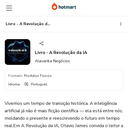
Ir
Ir
Ir
para
para
para
o
o
o
conteúdo
pagamento
rodapé
Livro - A Revolução da IA
principal
Livro - A Revolução da IA
Alavanka Negócios
Formato
:
Produtos Físicos
Idioma
:
Português
Vivemos um tempo de transição histórica. A inteligência
artificial já não é mais ficção científica — ela está entre nós,
moldando o presente e reescrevendo o futuro em tempo
real.Em A Revolução da IA, Otavio James convida o leitor a