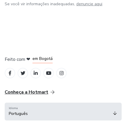
Se você vir informações inadequadas,
denuncie aqui
em Amsterdam
em Madrid
em Bogotá
Feito com
❤
em Belo Horizonte
na Cidade do México
Conheça a Hotmart
Idioma
Português