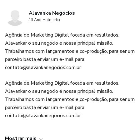
Alavanka Negócios
13 Ano Hotmarter
Agência de Marketing Digital focada em resultados.
Alavankar o seu negócio é nossa principal missão.
Trabalhamos com lançamentos e co-produção, para ser um
parceiro basta enviar um e-mail para
contato@alavankanegocios.com.br
Agência de Marketing Digital focada em resultados.
Alavankar o seu negócio é nossa principal missão.
Trabalhamos com lançamentos e co-produção, para ser um
parceiro basta enviar um e-mail para
contato@alavankanegocios.com.br
Agência de Marketing Digital focada em resultados.
Mostrar mais
Alavankar o seu negócio é nossa principal missão.