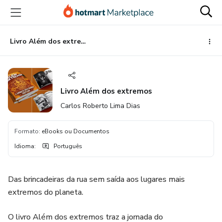
Ir
Ir
Ir
para
para
para
o
o
o
conteúdo
pagamento
rodapé
Livro Além dos extremos
principal
Livro Além dos extremos
Carlos Roberto Lima Dias
Formato
:
eBooks ou Documentos
Idioma
:
Português
Das brincadeiras da rua sem saída aos lugares mais
extremos do planeta.
O livro Além dos extremos traz a jornada do