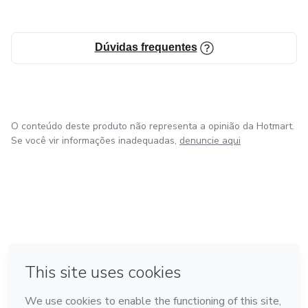
Dúvidas frequentes
O conteúdo deste produto não representa a opinião da Hotmart.
Se você vir informações inadequadas,
denuncie aqui
em Bogotá
em Amsterdam
em Madrid
na Cidade do México
Feito com
❤
em Belo Horizonte