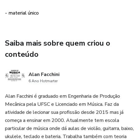
Roads? - The Fly - Hawaii 78 - Kaulana Kawaihae - E Ala
? - White Sandy Beach - Wind Beneath My Wings / He
- material único
Hawai`i Au - Margarita - I Ke Alo O Iesu - Ulili E - Aloha
Kamanini - In This Life - Henehene Kou Aka - La 'elima -
Living In A Sovereign Land - Maui Hawaiian Suppa Man -
Saiba mais sobre quem criou o
Lover Of Mine - Sea of Love - Star Of Gladness - Tengoku
Kara Kaminari (thunder From Heaven) - 'Ama'Ama - Ahi
conteúdo
Wela - E Ku'u Morning Dew - Hele On To Kaua'I - I'll Be
There Warren - Johnny Mahoe - Ka Huila Wai - Ka Na'i
Alan Facchini
Aupuni - Ka Pua U'i - Kainoa - Kamalani - Panini Pua Kea -
6 Ano Hotmarter
Pili Me Ka'u Manu - Hawaiian Like Me
Alan Facchini é graduado em Engenharia de Produção
Mecânica pela UFSC e Licenciado em Música. Faz da
atividade de lecionar sua profissão desde 2015 mas já
começa a ensinar em 2000. Atualmente tem escola
particular de música onde dá aulas de violão, guitarra, baixo,
ukulele, teclado e bateria. Trabalha também com teoria