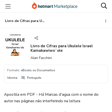
Ir
Ir
Ir
para
para
para
o
o
o
conteúdo
pagamento
rodapé
Livro de Cifras para Ukulele Israel Kamakawiwoʻole
principal
Livro de Cifras para Ukulele Israel
Kamakawiwoʻole
Alan Facchini
Formato
:
eBooks ou Documentos
Idioma
:
Português
Apostila em PDF - Há Marcas d'agua com o nome do
autor nas páginas não interferindo na leitura