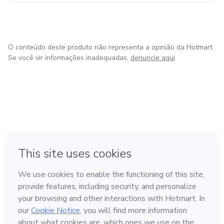
O conteúdo deste produto não representa a opinião da Hotmart.
Se você vir informações inadequadas,
denuncie aqui
em Bogotá
em Amsterdam
em Madrid
na Cidade do México
Feito com
❤
em Belo Horizonte
Conheça a Hotmart