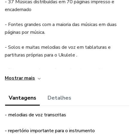
- 37 Músicas distribuídas em 70 páginas impresso e
encadernado
- Fontes grandes com a maioria das músicas em duas
páginas por música.
- Solos e muitas melodias de voz em tablaturas e
partituras próprias para o Ukulele .
- Ritmos sugeridos em forma de setas e partitura
Mostrar mais
- Diagramas com os desenhos dos acordes para cada
música
Vantagens
Detalhes
- Lista de Músicas nas imagens em anexo
- melodias de voz transcritas
Somewhere Over The Rainbow - What a Wonderful
World - Starting All Over Again - Take Me Home Country
- repertório importante para o instrumento