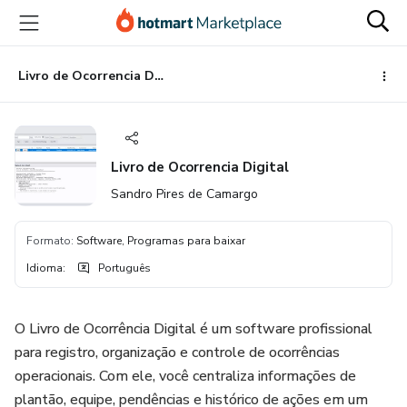
Ir
Ir
Ir
para
para
para
o
o
o
conteúdo
pagamento
rodapé
Livro de Ocorrencia Digital
principal
Livro de Ocorrencia Digital
Sandro Pires de Camargo
Formato
:
Software, Programas para baixar
Idioma
:
Português
O Livro de Ocorrência Digital é um software profissional
para registro, organização e controle de ocorrências
operacionais. Com ele, você centraliza informações de
plantão, equipe, pendências e histórico de ações em um