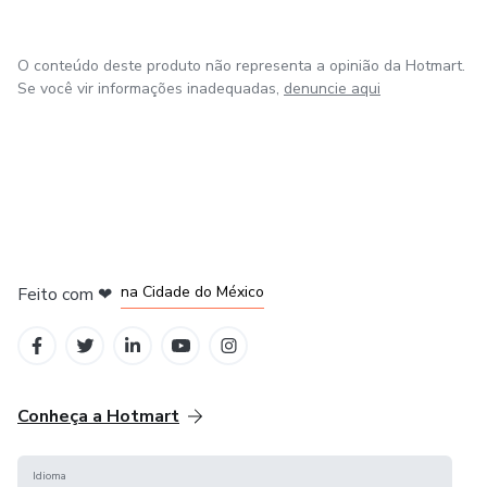
O conteúdo deste produto não representa a opinião da Hotmart.
Se você vir informações inadequadas,
denuncie aqui
em Bogotá
em Amsterdam
em Madrid
na Cidade do México
Feito com
❤
em Belo Horizonte
Conheça a Hotmart
Idioma