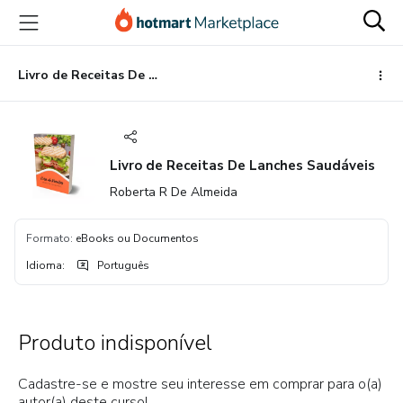
Ir
Ir
Ir
para
para
para
o
o
o
conteúdo
pagamento
rodapé
Livro de Receitas De Lanches Saudáveis
principal
Livro de Receitas De Lanches Saudáveis
Roberta R De Almeida
Formato
:
eBooks ou Documentos
Idioma
:
Português
Produto indisponível
Cadastre-se e mostre seu interesse em comprar para o(a)
autor(a) deste curso!