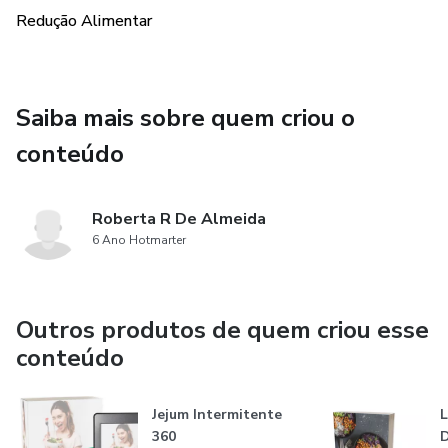
Redução Alimentar
Saiba mais sobre quem criou o
conteúdo
Roberta R De Almeida
6 Ano Hotmarter
Outros produtos de quem criou esse
conteúdo
Jejum Intermitente
L
360
D