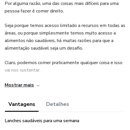
Por alguma razão, uma das coisas mais difíceis para uma
pessoa fazer é comer direito.
Seja porque temos acesso limitado a recursos em todas as
áreas, ou porque simplesmente temos muito acesso a
alimentos não saudáveis, há muitas razões para que a
alimentação saudável seja um desafio.
Claro, podemos comer praticamente qualquer coisa e isso
vai nos sustentar.
Nós conseguiremos nos mover de um momento para o
Mostrar mais
outro e sermos capazes de nos considerarmos saudáveis.
Vantagens
Detalhes
“Este produto não substitui o parecer profissional. Sempre
consulte um profissional da saúde para tratar de assuntos
Lanches saudáveis para uma semana
relativos à saúde.”