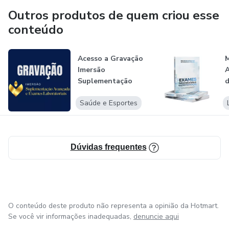
Outros produtos de quem criou esse
conteúdo
Acesso a Gravação
M
Imersão
Suplementação
Oral Avançada e
l
Saúde e Esportes
Exam...
Dúvidas frequentes
O conteúdo deste produto não representa a opinião da Hotmart.
Se você vir informações inadequadas,
denuncie aqui