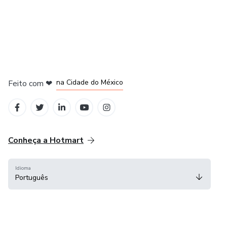
em Bogotá
em Amsterdam
em Madrid
na Cidade do México
Feito com
❤
em Belo Horizonte
Conheça a Hotmart
Idioma
Português