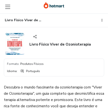
Ir
Ir
Ir
para
para
para
o
o
o
conteúdo
pagamento
rodapé
Livro Físico Viver de Ozonioterapia
principal
Livro Físico Viver de Ozonioterapia
Formato
:
Produtos Físicos
Idioma
:
Português
Descubra o mundo fascinante da ozonioterapia com "Viver
de Ozonioterapia", um guia completo que desmistifica essa
terapia alternativa potente e promissora. Este livro é uma
rica fonte de conhecimento você que deseja entender e