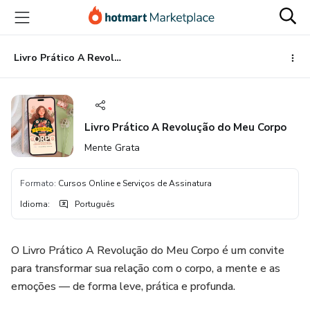
Ir
Ir
Ir
para
para
para
o
o
o
conteúdo
pagamento
rodapé
Livro Prático A Revolução do Meu Corpo
principal
Livro Prático A Revolução do Meu Corpo
Mente Grata
Formato
:
Cursos Online e Serviços de Assinatura
Idioma
:
Português
O Livro Prático A Revolução do Meu Corpo é um convite
para transformar sua relação com o corpo, a mente e as
emoções — de forma leve, prática e profunda.