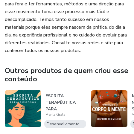
para fora e ter ferramentas, métodos e uma direção para
esse movimento torna esse processo mais fácil e
descomplicado. Temos tanto sucesso em nossos
materiais porque eles sempre nascem da prática, do dia a
dia, na experiência profissional e no cuidado de evoluir para
diferentes realidades. Consulte nossas redes e site para
conhecer todos os nossos produtos.
Outros produtos de quem criou esse
conteúdo
ESCRITA
J
TERAPÊUTICA
M
PARA
S
Mente Grata
M
DESACELERAR A
MENTE
Desenvolvimento Pessoal