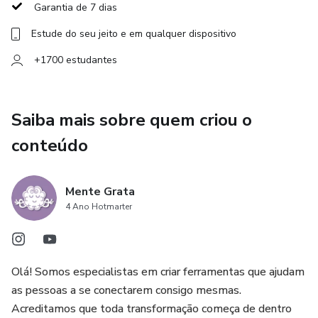
mente se olham, se ouvem… e caminham juntas.
Garantia de 7 dias
Estude do seu jeito e em qualquer dispositivo
Essa imersão revela que cuidar de si pode — e deve — ser
prazeroso.
+1700 estudantes
Porque não é sobre controle.
Saiba mais sobre quem criou o
É sobre reconexão.
conteúdo
O Livro Prático A Revolução do Meu Corpo é o seu guia
para viver com mais equilíbrio, presença e amor-próprio.
Mente Grata
4 Ano Hotmarter
Do seu jeito. No seu tempo.
E com resultados que vão muito além do espelho.
Olá! Somos especialistas em criar ferramentas que ajudam
as pessoas a se conectarem consigo mesmas.
Acreditamos que toda transformação começa de dentro