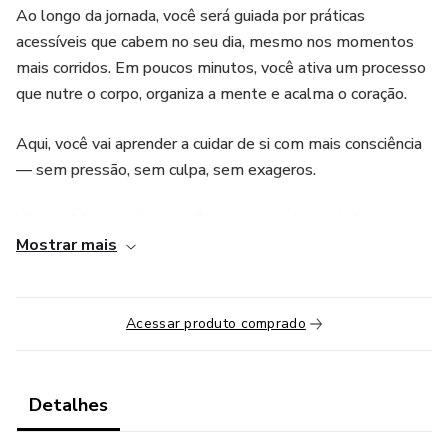
Ao longo da jornada, você será guiada por práticas
acessíveis que cabem no seu dia, mesmo nos momentos
mais corridos. Em poucos minutos, você ativa um processo
que nutre o corpo, organiza a mente e acalma o coração.
Aqui, você vai aprender a cuidar de si com mais consciência
— sem pressão, sem culpa, sem exageros.
Vamos falar de alimentação que nutre de verdade,
Mostrar mais
movimentos suaves que respeitam seus limites, sono
restaurador e, principalmente, autoconfiança: a base de
qualquer mudança duradoura.
Acessar produto comprado
Se você já tentou dietas ou treinos exaustivos e mesmo
assim sentiu que faltava algo, agora vai entender por quê.
Detalhes
A verdadeira transformação começa quando o corpo e a