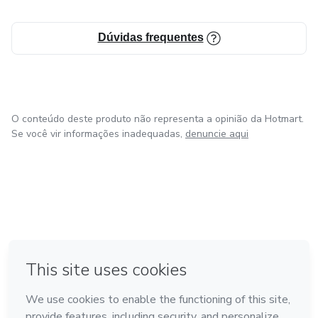
Dúvidas frequentes
O conteúdo deste produto não representa a opinião da Hotmart.
Se você vir informações inadequadas,
denuncie aqui
em Bogotá
em Amsterdam
em Madrid
na Cidade do México
Feito com
❤
em Belo Horizonte