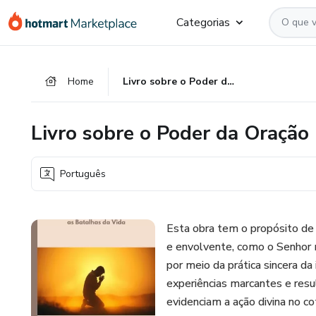
Ir
Ir
Ir
Categorias
para
para
para
o
o
o
conteúdo
pagamento
rodapé
Home
Livro sobre o Poder da Oração
principal
Livro sobre o Poder da Oração
Português
Esta obra tem o propósito de 
e envolvente, como o Senhor m
por meio da prática sincera d
experiências marcantes e resu
evidenciam a ação divina no co