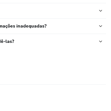
rmações inadequadas?
ê-las?