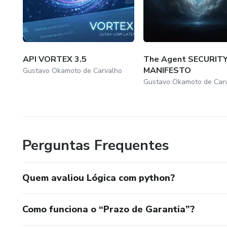
Métodos especiais e propried
Polimorfismo e interfaces
Capítulo 6: Programação Conc
API VORTEX 3.5
The Agent SECURIT
MANIFESTO
Gustavo Okamoto de Carvalho
Gustavo Okamoto de Car
Conceitos básicos de concorrê
Utilizando threads e process
Comunicação entre processos 
Perguntas Frequentes
Capítulo 7: Tratamento de E
Quem avaliou Lógica com python?
Hierarquia de exceções em P
Como funciona o “Prazo de Garantia”?
Espero que tirem bom proveit