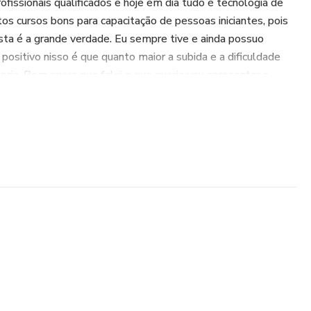
fissionais qualificados e hoje em dia tudo é tecnologia de
s cursos bons para capacitação de pessoas iniciantes, pois
esta é a grande verdade. Eu sempre tive e ainda possuo
 positivo nisso é que quanto maior a subida e a dificuldade
ncia. Bom agora que falei o que queria vou apresentar o
 Conceitos Básicos
tmos, variáveis, condicionais e loops
ras de dados e operadores em Python
dos Avançadas
 de listas, fatiamento avançado Conjuntos e dicionários
as, manipulação eficiente de dados
 Superior e Programação Funcional