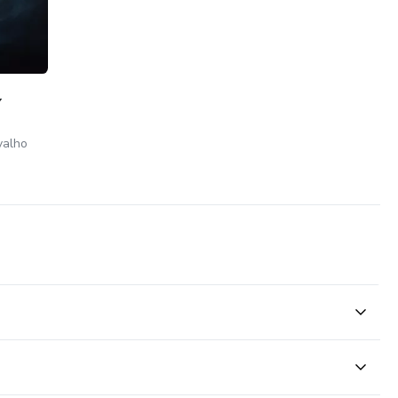
ades decoradoras
orrente e Paralela
Y
valho
ncia e paralelismo
os em Python
e threads
xceções Avançado
ython
o do curso.