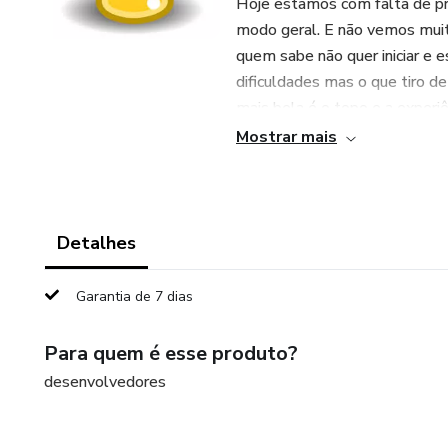
Hoje estamos com falta de pro
modo geral. E não vemos muito
quem sabe não quer iniciar e 
dificuldades mas o que tiro de
mais bela é o topo e a experiê
curso: Capítulo 1: Revisão de
Mostrar mais
Recapitulação rápida de algori
Revisão avançada de estrutu
Detalhes
Capítulo 2: Estruturas de Da
Garantia de 7 dias
Listas avançadas: compreensão
Para quem é esse produto?
avançados: operações avançad
desenvolvedores
Capítulo 3: Funções de Ordem