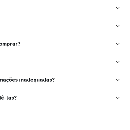
im o
comprar?
rmações inadequadas?
ê-las?