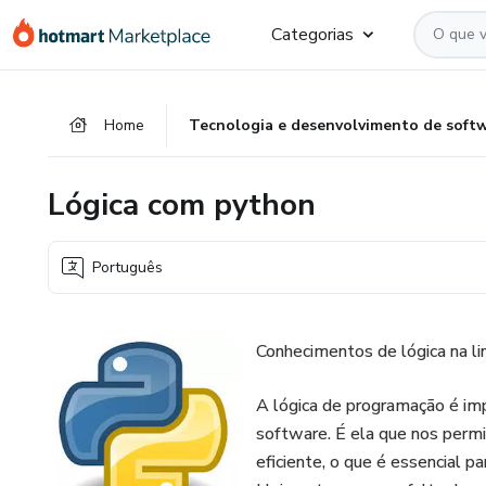
Ir
Ir
Ir
Categorias
para
para
para
o
o
o
conteúdo
pagamento
rodapé
Home
Tecnologia e desenvolvimento de soft
principal
Lógica com python
Português
Conhecimentos de lógica na li
A lógica de programação é im
software. É ela que nos permi
eficiente, o que é essencial 