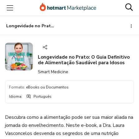
Ir
Ir
Ir
para
para
para
o
o
o
conteúdo
pagamento
rodapé
Longevidade no Prato: O Guia Definitivo de Alimentação Saudável para Idosos
principal
Longevidade no Prato: O Guia Definitivo
de Alimentação Saudável para Idosos
Smart Medicine
Formato
:
eBooks ou Documentos
Idioma
:
Português
Descubra como a alimentação pode ser sua maior aliada na
jornada do envelhecimento. Neste e-book, a Dra. Laura
Vasconcelos desvenda os segredos de uma nutrição