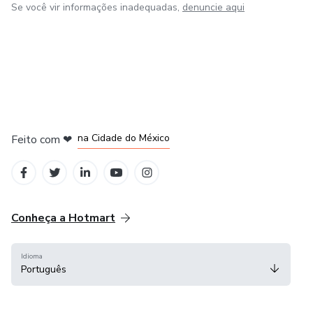
loved ones — with more knowledge, kindness, and
Se você vir informações inadequadas,
denuncie aqui
confidence!
em Bogotá
em Amsterdam
em Madrid
na Cidade do México
Feito com
❤
em Belo Horizonte
Conheça a Hotmart
Idioma
Português