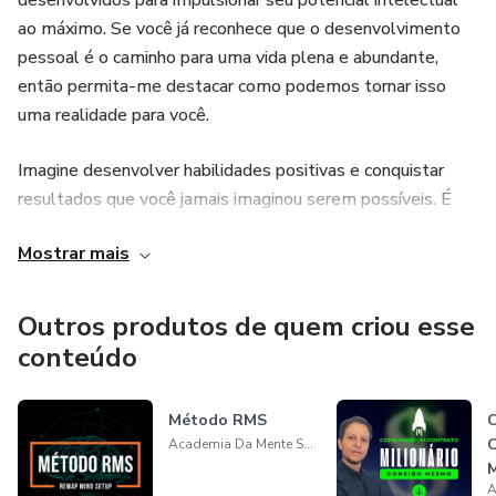
desenvolvidos para impulsionar seu potencial intelectual
ao máximo. Se você já reconhece que o desenvolvimento
pessoal é o caminho para uma vida plena e abundante,
então permita-me destacar como podemos tornar isso
uma realidade para você.
Imagine desenvolver habilidades positivas e conquistar
resultados que você jamais imaginou serem possíveis. É
hora de elevar sua jornada de autodescoberta a um novo
Mostrar mais
patamar. Com nossos treinamentos, você terá acesso ao
conhecimento essencial que está à distância de um único
clique. O desejo de transformação está ao seu alcance.
Outros produtos de quem criou esse
conteúdo
Não perca mais tempo. Suas necessidades são urgentes, e
estamos aqui, prontos para orientar você em sua jornada
Método RMS
de crescimento pessoal. Clique agora mesmo para subir
Academia Da Mente Superior
para os próximos níveis de desenvolvimento e conquista.
M
Sua jornada rumo ao seu melhor eu começa aqui.
M