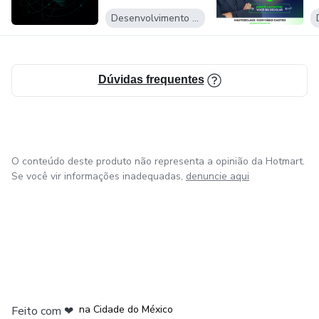
M
Desenvolvimento Pessoal
Dúvidas frequentes
O conteúdo deste produto não representa a opinião da Hotmart.
Se você vir informações inadequadas,
denuncie aqui
em Bogotá
em Amsterdam
em Madrid
na Cidade do México
Feito com
❤