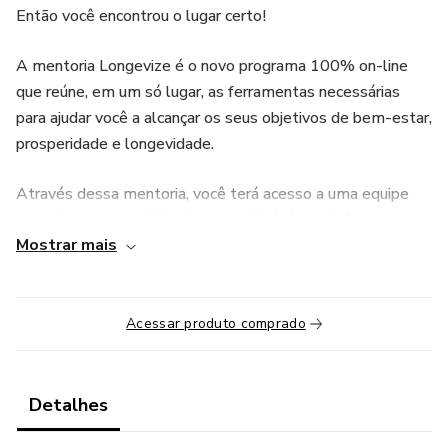
Então você encontrou o lugar certo!
A mentoria Longevize é o novo programa 100% on-line
que reúne, em um só lugar, as ferramentas necessárias
para ajudar você a alcançar os seus objetivos de bem-estar,
prosperidade e longevidade.
Através dessa mentoria, você terá acesso a uma equipe
completa e especializada, que cuidará de cada área que
Mostrar mais
afeta a sua qualidade de vida e consequentemente
interfere na sua longevidade. Você contará com todo
suporte e apoio necessários para elevar a sua autoestima,
liberdade e confiança.
Acessar produto comprado
Não se trata apenas de viver mais, mas sim de viver
melhor. Na Longevize, você aprenderá a instalar hábitos
Detalhes
saudáveis que ajudarão a melhorar sua saúde física,