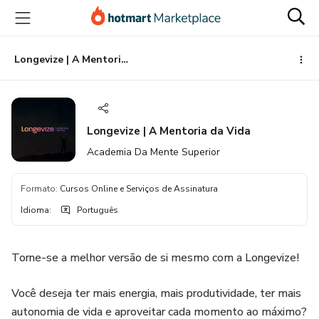
Ir
Ir
Ir
para
para
para
o
o
o
conteúdo
pagamento
rodapé
Longevize | A Mentoria da Vida
principal
Longevize | A Mentoria da Vida
Academia Da Mente Superior
Formato
:
Cursos Online e Serviços de Assinatura
Idioma
:
Português
Torne-se a melhor versão de si mesmo com a Longevize!
Você deseja ter mais energia, mais produtividade, ter mais
autonomia de vida e aproveitar cada momento ao máximo?