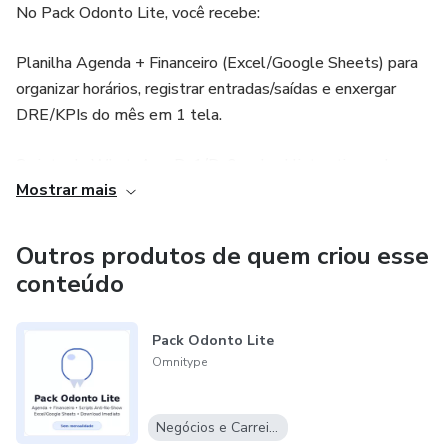
No Pack Odonto Lite, você recebe:
Planilha Agenda + Financeiro (Excel/Google Sheets) para
organizar horários, registrar entradas/saídas e enxergar
DRE/KPIs do mês em 1 tela.
Scripts de WhatsApp D-1/D-0 e checklist anti-no-show
Mostrar mais
para reduzir faltas.
Guia rápido com passo a passo de uso.
Outros produtos de quem criou esse
conteúdo
Por que Omnitype?
Simplicidade que funciona: arquivos prontos, sem curva de
Pack Odonto Lite
Omnitype
aprendizado longa.
Controle e privacidade: seus dados ficam no seu arquivo;
Negócios e Carreira
não coletamos informações de pacientes.