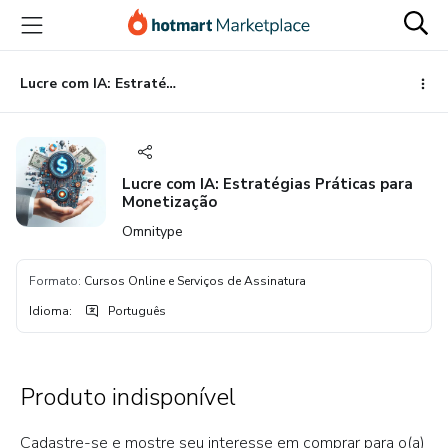
Ir
Ir
Ir
para
para
para
o
o
o
conteúdo
pagamento
rodapé
Lucre com IA: Estratégias Práticas para Monetização
principal
Lucre com IA: Estratégias Práticas para
Monetização
Omnitype
Formato
:
Cursos Online e Serviços de Assinatura
Idioma
:
Português
Produto indisponível
Cadastre-se e mostre seu interesse em comprar para o(a)